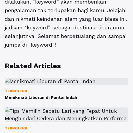
dilakukan, “keyword” akan memberikan
pengalaman tak terlupakan bagi kamu. Jelajahi
dan nikmati keindahan alam yang luar biasa ini,
jadikan “keyword” sebagai destinasi liburanmu
selanjutnya. Selamat berpetualang dan sampai
jumpa di “keyword”!
Related Articles
TEKNOLOGI
Menikmati Liburan di Pantai Indah
TEKNOLOGI