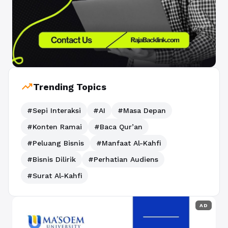
trending_up
Trending Topics
#Sepi Interaksi
#AI
#Masa Depan
#Konten Ramai
#Baca Qur’an
#Peluang Bisnis
#Manfaat Al-Kahfi
#Bisnis Dilirik
#Perhatian Audiens
#Surat Al-Kahfi
AD