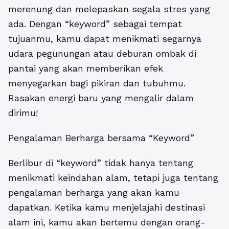
merenung dan melepaskan segala stres yang
ada. Dengan “keyword” sebagai tempat
tujuanmu, kamu dapat menikmati segarnya
udara pegunungan atau deburan ombak di
pantai yang akan memberikan efek
menyegarkan bagi pikiran dan tubuhmu.
Rasakan energi baru yang mengalir dalam
dirimu!
Pengalaman Berharga bersama “Keyword”
Berlibur di “keyword” tidak hanya tentang
menikmati keindahan alam, tetapi juga tentang
pengalaman berharga yang akan kamu
dapatkan. Ketika kamu menjelajahi destinasi
alam ini, kamu akan bertemu dengan orang-