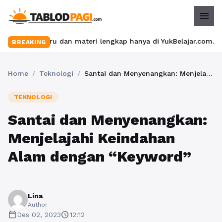
menu
seru dan materi lengkap hanya di YukBelajar.com. Mulai langkah 
BREAKING
Home
/
Teknologi
/
Santai dan Menyenangkan: Menjelajahi Keindahan Alam dengan “Keyword”
TEKNOLOGI
Santai dan Menyenangkan:
Menjelajahi Keindahan
Alam dengan “Keyword”
Lina
Author
calendar_today
schedule
Des 02, 2023
12:12