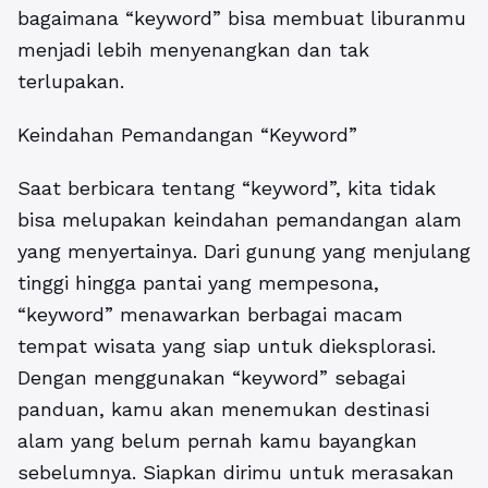
bagaimana “keyword” bisa membuat liburanmu
menjadi lebih menyenangkan dan tak
terlupakan.
Keindahan Pemandangan “Keyword”
Saat berbicara tentang “keyword”, kita tidak
bisa melupakan keindahan pemandangan alam
yang menyertainya. Dari gunung yang menjulang
tinggi hingga pantai yang mempesona,
“keyword” menawarkan berbagai macam
tempat wisata yang siap untuk dieksplorasi.
Dengan menggunakan “keyword” sebagai
panduan, kamu akan menemukan destinasi
alam yang belum pernah kamu bayangkan
sebelumnya. Siapkan dirimu untuk merasakan