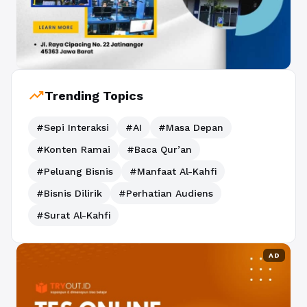
trending_up
Trending Topics
#Sepi Interaksi
#AI
#Masa Depan
#Konten Ramai
#Baca Qur’an
#Peluang Bisnis
#Manfaat Al-Kahfi
#Bisnis Dilirik
#Perhatian Audiens
#Surat Al-Kahfi
AD