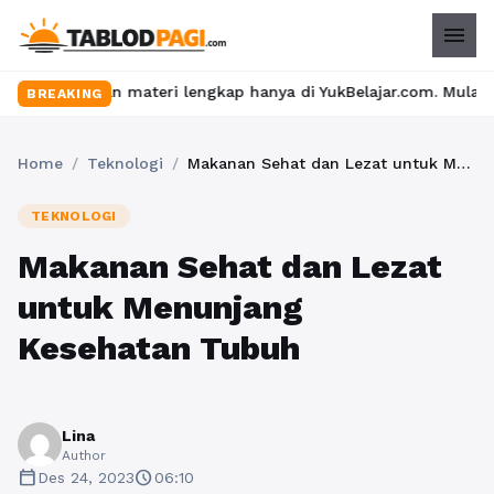
menu
u dan materi lengkap hanya di YukBelajar.com. Mulai langkah suk
BREAKING
Home
/
Teknologi
/
Makanan Sehat dan Lezat untuk Menunjang Kesehatan Tubuh
TEKNOLOGI
Makanan Sehat dan Lezat
untuk Menunjang
Kesehatan Tubuh
Lina
Author
calendar_today
schedule
Des 24, 2023
06:10