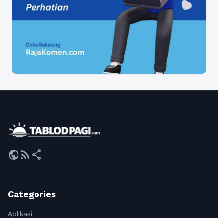
public
rss_feed
share
Categories
Aplikasi