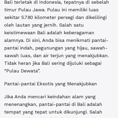
Bali terletak di Indonesia, tepatnya di sebelah
timur Pulau Jawa. Pulau ini memiliki luas
sekitar 5.780 kilometer persegi dan dikelilingi
oleh lautan yang jernih. Salah satu
keistimewaan Bali adalah keberagaman
alamnya. Di sini, Anda bisa menikmati pantai-
pantai indah, pegunungan yang hijau, sawah-
sawah luas, dan air terjun yang menakjubkan.
Tidak heran jika Bali sering dijuluki sebagai
“Pulau Dewata”.
Pantai-pantai Eksotis yang Menakjubkan
Jika Anda mencari keindahan alam yang
menenangkan, pantai-pantai di Bali adalah
tempat yang tepat untuk dikunjungi. Salah