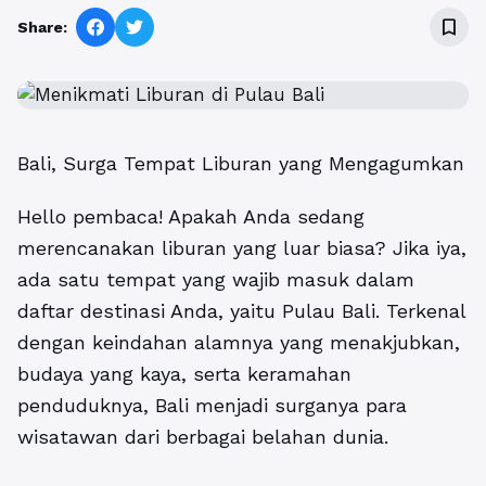
bookmark_border
Share:
Bali, Surga Tempat Liburan yang Mengagumkan
Hello pembaca! Apakah Anda sedang
merencanakan liburan yang luar biasa? Jika iya,
ada satu tempat yang wajib masuk dalam
daftar destinasi Anda, yaitu Pulau Bali. Terkenal
dengan keindahan alamnya yang menakjubkan,
budaya yang kaya, serta keramahan
penduduknya, Bali menjadi surganya para
wisatawan dari berbagai belahan dunia.