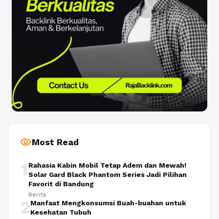
visibility
Most Read
1
Rahasia Kabin Mobil Tetap Adem dan Mewah!
Solar Gard Black Phantom Series Jadi Pilihan
Favorit di Bandung
Berita
2
Manfaat Mengkonsumsi Buah-buahan untuk
Kesehatan Tubuh