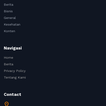
Berita
Bisnis
General
Kesehatan
Konten
Navigasi
Home
Berita
Privacy Policy
Tentang Kami
Contact
location_on