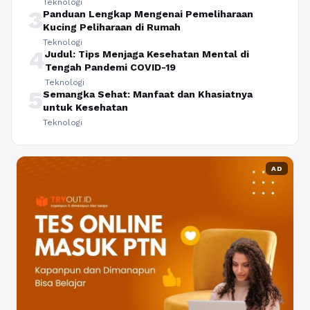
Teknologi
3
Panduan Lengkap Mengenai Pemeliharaan
Kucing Peliharaan di Rumah
Teknologi
4
Judul: Tips Menjaga Kesehatan Mental di
Tengah Pandemi COVID-19
Teknologi
5
Semangka Sehat: Manfaat dan Khasiatnya
untuk Kesehatan
Teknologi
AD