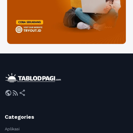
public
rss_feed
share
Categories
Aplikasi