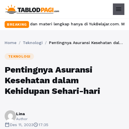
menu
eru dan materi lengkap hanya di YukBelajar.com. Mulai langkah s
BREAKING
Home
/
Teknologi
/
Pentingnya Asuransi Kesehatan dalam Kehidupan Sehari-hari
TEKNOLOGI
Pentingnya Asuransi
Kesehatan dalam
Kehidupan Sehari-hari
Lina
Author
calendar_today
schedule
Des 11, 2023
17:35