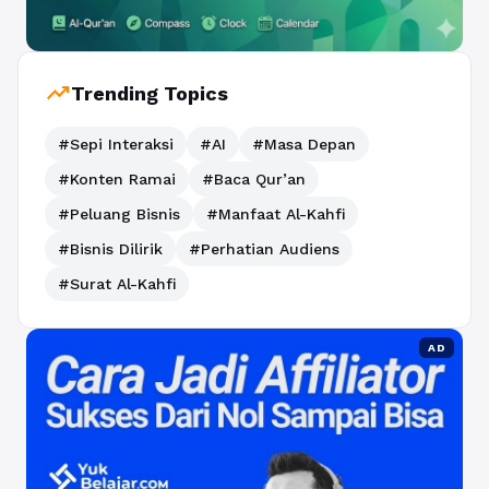
trending_up
Trending Topics
#Sepi Interaksi
#AI
#Masa Depan
#Konten Ramai
#Baca Qur’an
#Peluang Bisnis
#Manfaat Al-Kahfi
#Bisnis Dilirik
#Perhatian Audiens
#Surat Al-Kahfi
AD