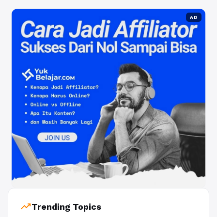
AD
trending_up
Trending Topics