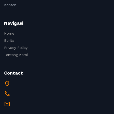
Konten
Navigasi
Home
Berita
Privacy Policy
Tentang Kami
Contact
location_on
call
mail