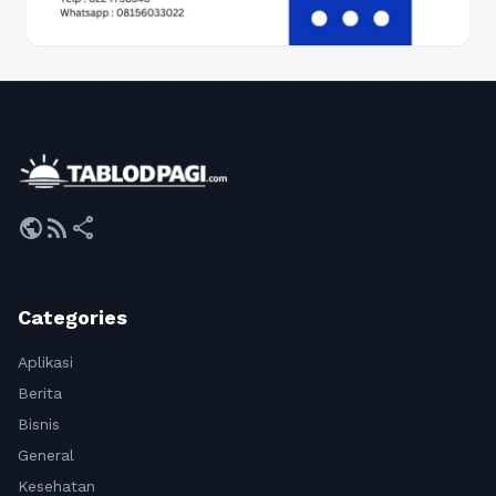
public
rss_feed
share
Categories
Aplikasi
Berita
Bisnis
General
Kesehatan