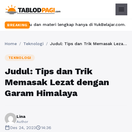
menu
s seru dan materi lengkap hanya di YukBelajar.com. Mulai langka
BREAKING
Home
/
Teknologi
/
Judul: Tips dan Trik Memasak Lezat dengan Garam Himalaya
TEKNOLOGI
Judul: Tips dan Trik
Memasak Lezat dengan
Garam Himalaya
Lina
Author
calendar_today
schedule
Des 24, 2023
14:36