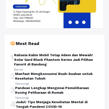
visibility
Most Read
1
Rahasia Kabin Mobil Tetap Adem dan Mewah!
Solar Gard Black Phantom Series Jadi Pilihan
Favorit di Bandung
Berita
2
Manfaat Mengkonsumsi Buah-buahan untuk
Kesehatan Tubuh
Teknologi
3
Panduan Lengkap Mengenai Pemeliharaan
Kucing Peliharaan di Rumah
Teknologi
4
Judul: Tips Menjaga Kesehatan Mental di
Tengah Pandemi COVID-19