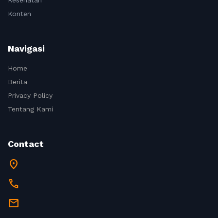
Kesehatan
Konten
Navigasi
Home
Berita
Privacy Policy
Tentang Kami
Contact
location_on
call
mail