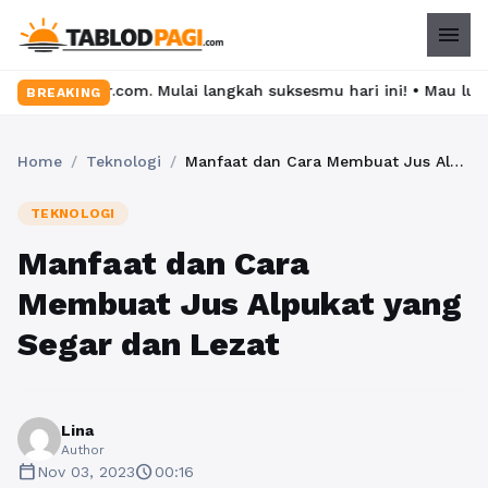
menu
lajar.com. Mulai langkah suksesmu hari ini! • Mau lulus? Latih 
BREAKING
Home
/
Teknologi
/
Manfaat dan Cara Membuat Jus Alpukat yang Segar dan Lezat
TEKNOLOGI
Manfaat dan Cara
Membuat Jus Alpukat yang
Segar dan Lezat
Lina
Author
calendar_today
schedule
Nov 03, 2023
00:16