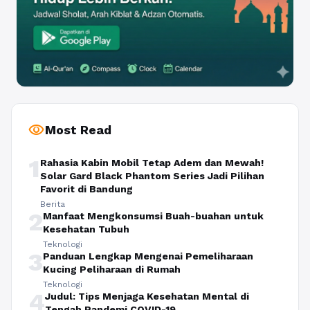
visibility
Most Read
1
Rahasia Kabin Mobil Tetap Adem dan Mewah!
Solar Gard Black Phantom Series Jadi Pilihan
Favorit di Bandung
Berita
2
Manfaat Mengkonsumsi Buah-buahan untuk
Kesehatan Tubuh
Teknologi
3
Panduan Lengkap Mengenai Pemeliharaan
Kucing Peliharaan di Rumah
Teknologi
4
Judul: Tips Menjaga Kesehatan Mental di
Tengah Pandemi COVID-19