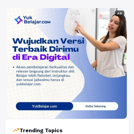
AD
trending_up
Trending Topics