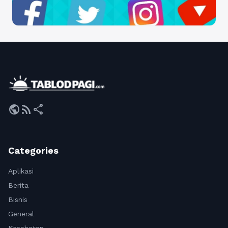
public
rss_feed
share
Categories
Aplikasi
Berita
Bisnis
General