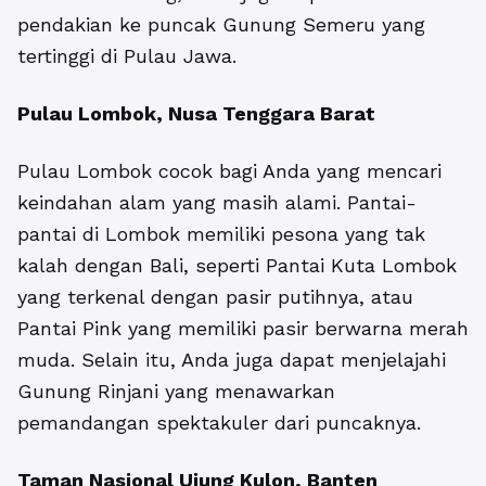
pendakian ke puncak Gunung Semeru yang
tertinggi di Pulau Jawa.
Pulau Lombok, Nusa Tenggara Barat
Pulau Lombok cocok bagi Anda yang mencari
keindahan alam yang masih alami. Pantai-
pantai di Lombok memiliki pesona yang tak
kalah dengan Bali, seperti Pantai Kuta Lombok
yang terkenal dengan pasir putihnya, atau
Pantai Pink yang memiliki pasir berwarna merah
muda. Selain itu, Anda juga dapat menjelajahi
Gunung Rinjani yang menawarkan
pemandangan spektakuler dari puncaknya.
Taman Nasional Ujung Kulon, Banten