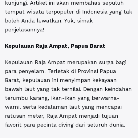
kunjungi. Artikel ini akan membahas sepuluh
tempat wisata terpopuler di Indonesia yang tak
boleh Anda lewatkan. Yuk, simak
penjelasannya!
Kepulauan Raja Ampat, Papua Barat
Kepulauan Raja Ampat merupakan surga bagi
para penyelam. Terletak di Provinsi Papua
Barat, kepulauan ini menyimpan kekayaan
bawah laut yang tak ternilai. Dengan keindahan
terumbu karang, ikan-ikan yang berwarna-
warni, serta kedalaman laut yang mencapai
ratusan meter, Raja Ampat menjadi tujuan
favorit para pecinta diving dari seluruh dunia.