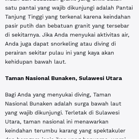
satu pantai yang wajib dikunjungi adalah Pantai
Tanjung Tinggi yang terkenal karena keindahan
pasir putih dan bebatuan granit yang tersebar
di sekitarnya. Jika Anda menyukai aktivitas air,
Anda juga dapat snorkeling atau diving di
perairan sekitar pulau ini yang kaya akan
kehidupan bawah laut.
Taman Nasional Bunaken, Sulawesi Utara
Bagi Anda yang menyukai diving, Taman
Nasional Bunaken adalah surga bawah laut
yang wajib dikunjungi. Terletak di Sulawesi
Utara, taman nasional ini menawarkan
keindahan terumbu karang yang spektakuler