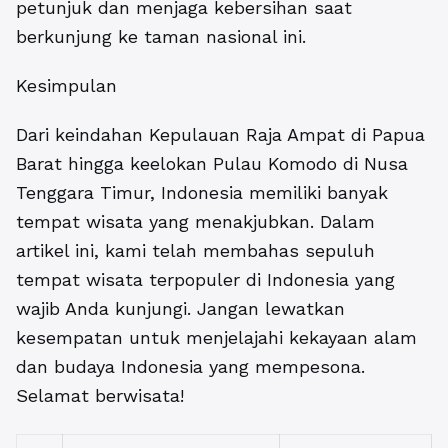
petunjuk dan menjaga kebersihan saat
berkunjung ke taman nasional ini.
Kesimpulan
Dari keindahan Kepulauan Raja Ampat di Papua
Barat hingga keelokan Pulau Komodo di Nusa
Tenggara Timur, Indonesia memiliki banyak
tempat wisata yang menakjubkan. Dalam
artikel ini, kami telah membahas sepuluh
tempat wisata terpopuler di Indonesia yang
wajib Anda kunjungi. Jangan lewatkan
kesempatan untuk menjelajahi kekayaan alam
dan budaya Indonesia yang mempesona.
Selamat berwisata!