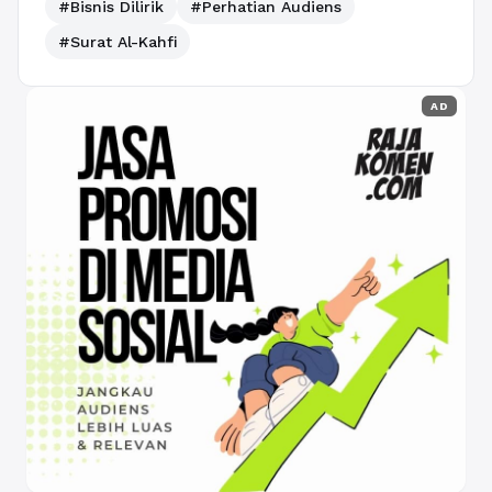
#Bisnis Dilirik
#Perhatian Audiens
#Surat Al-Kahfi
AD