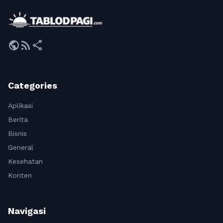
public
rss_feed
share
Categories
Aplikasi
Berita
Bisnis
General
Kesehatan
Konten
Navigasi