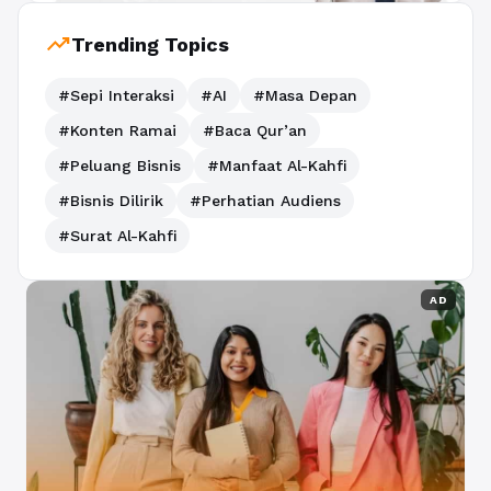
trending_up
Trending Topics
#Sepi Interaksi
#AI
#Masa Depan
#Konten Ramai
#Baca Qur’an
#Peluang Bisnis
#Manfaat Al-Kahfi
#Bisnis Dilirik
#Perhatian Audiens
#Surat Al-Kahfi
AD