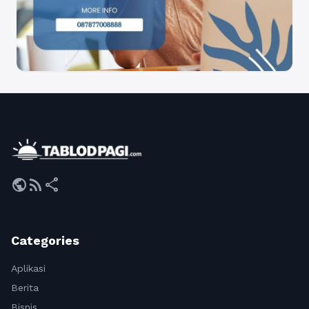
public
rss_feed
share
Categories
Aplikasi
Berita
Bisnis