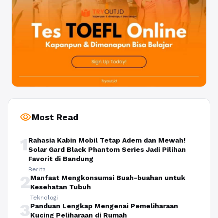
visibility
Most Read
1
Rahasia Kabin Mobil Tetap Adem dan Mewah!
Solar Gard Black Phantom Series Jadi Pilihan
Favorit di Bandung
Berita
2
Manfaat Mengkonsumsi Buah-buahan untuk
Kesehatan Tubuh
Teknologi
3
Panduan Lengkap Mengenai Pemeliharaan
Kucing Peliharaan di Rumah