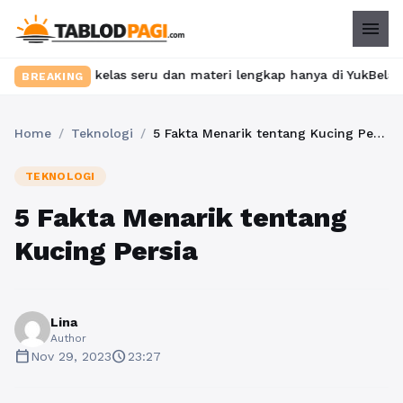
menu
ukan kelas seru dan materi lengkap hanya di YukBelajar.com. Mula
BREAKING
Home
/
Teknologi
/
5 Fakta Menarik tentang Kucing Persia
TEKNOLOGI
5 Fakta Menarik tentang
Kucing Persia
Lina
Author
calendar_today
schedule
Nov 29, 2023
23:27