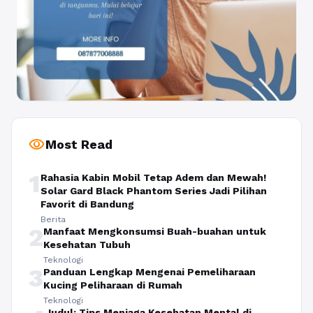
visibility
Most Read
1
Rahasia Kabin Mobil Tetap Adem dan Mewah!
Solar Gard Black Phantom Series Jadi Pilihan
Favorit di Bandung
Berita
2
Manfaat Mengkonsumsi Buah-buahan untuk
Kesehatan Tubuh
Teknologi
3
Panduan Lengkap Mengenai Pemeliharaan
Kucing Peliharaan di Rumah
Teknologi
Judul: Tips Menjaga Kesehatan Mental di