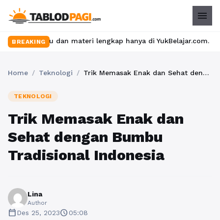
menu
eru dan materi lengkap hanya di YukBelajar.com. Mulai langkah s
BREAKING
Home
/
Teknologi
/
Trik Memasak Enak dan Sehat dengan Bumbu Tradisional Indonesia
TEKNOLOGI
Trik Memasak Enak dan
Sehat dengan Bumbu
Tradisional Indonesia
Lina
Author
calendar_today
schedule
Des 25, 2023
05:08