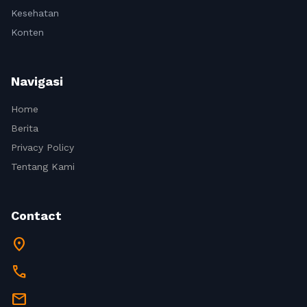
Kesehatan
Konten
Navigasi
Home
Berita
Privacy Policy
Tentang Kami
Contact
location_on
call
mail