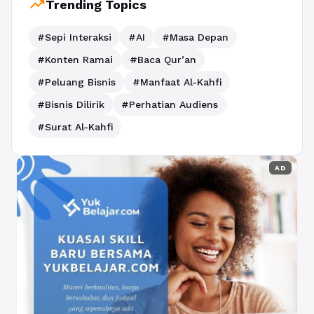
trending_up
Trending Topics
#Sepi Interaksi
#AI
#Masa Depan
#Konten Ramai
#Baca Qur’an
#Peluang Bisnis
#Manfaat Al-Kahfi
#Bisnis Dilirik
#Perhatian Audiens
#Surat Al-Kahfi
AD