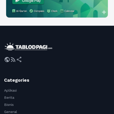
public
rss_feed
share
Categories
Aplikasi
Berita
Bisnis
General