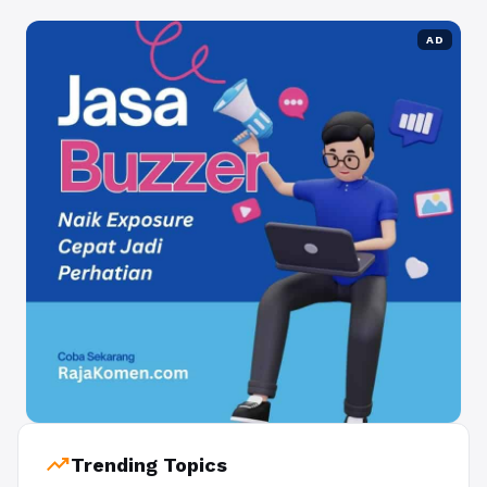
AD
trending_up
Trending Topics