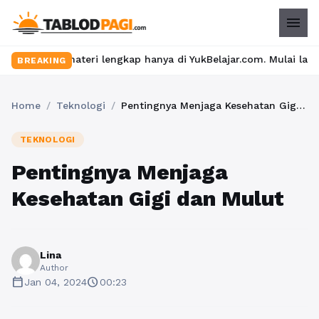
menu
dan materi lengkap hanya di YukBelajar.com. Mulai langkah sukses
BREAKING
Home
/
Teknologi
/
Pentingnya Menjaga Kesehatan Gigi dan Mulut
TEKNOLOGI
Pentingnya Menjaga
Kesehatan Gigi dan Mulut
Lina
Author
calendar_today
schedule
Jan 04, 2024
00:23