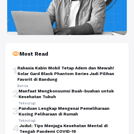
visibility
Most Read
1
Rahasia Kabin Mobil Tetap Adem dan Mewah!
Solar Gard Black Phantom Series Jadi Pilihan
Favorit di Bandung
Berita
2
Manfaat Mengkonsumsi Buah-buahan untuk
Kesehatan Tubuh
Teknologi
3
Panduan Lengkap Mengenai Pemeliharaan
Kucing Peliharaan di Rumah
Teknologi
4
Judul: Tips Menjaga Kesehatan Mental di
Tengah Pandemi COVID-19