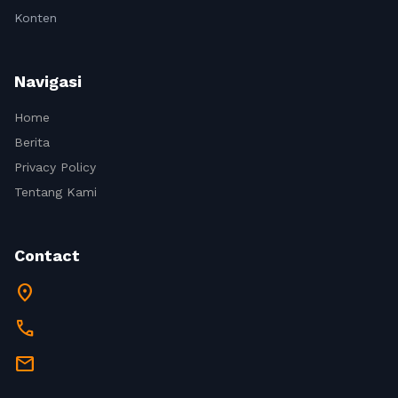
Konten
Navigasi
Home
Berita
Privacy Policy
Tentang Kami
Contact
location_on
call
mail