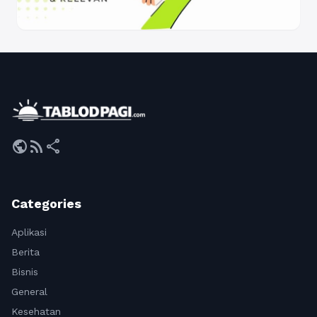
public
rss_feed
share
Categories
Aplikasi
Berita
Bisnis
General
Kesehatan