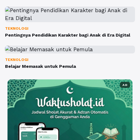
TEKNOLOGI
Pentingnya Pendidikan Karakter bagi Anak di Era Digital
TEKNOLOGI
Belajar Memasak untuk Pemula
AD