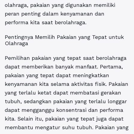
olahraga, pakaian yang digunakan memiliki
peran penting dalam kenyamanan dan
performa kita saat berolahraga.
Pentingnya Memilih Pakaian yang Tepat untuk
Olahraga
Pemilihan pakaian yang tepat saat berolahraga
dapat memberikan banyak manfaat. Pertama,
pakaian yang tepat dapat meningkatkan
kenyamanan kita selama aktivitas fisik. Pakaian
yang terlalu ketat dapat membatasi gerakan
tubuh, sedangkan pakaian yang terlalu longgar
dapat mengganggu konsentrasi dan performa
kita. Selain itu, pakaian yang tepat juga dapat
membantu mengatur suhu tubuh. Pakaian yang