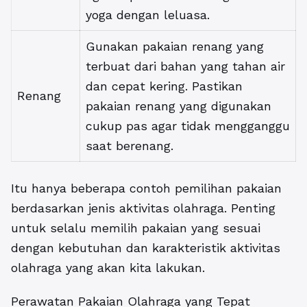
yoga dengan leluasa.
Gunakan pakaian renang yang
terbuat dari bahan yang tahan air
dan cepat kering. Pastikan
Renang
pakaian renang yang digunakan
cukup pas agar tidak mengganggu
saat berenang.
Itu hanya beberapa contoh pemilihan pakaian
berdasarkan jenis aktivitas olahraga. Penting
untuk selalu memilih pakaian yang sesuai
dengan kebutuhan dan karakteristik aktivitas
olahraga yang akan kita lakukan.
Perawatan Pakaian Olahraga yang Tepat