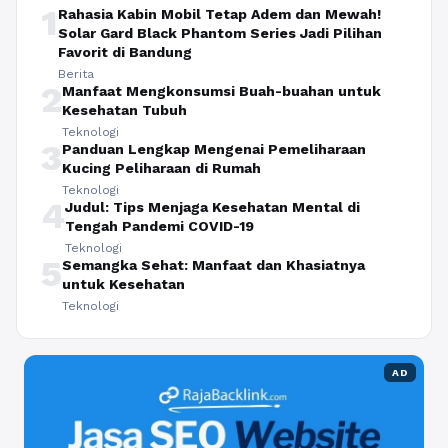
1
Rahasia Kabin Mobil Tetap Adem dan Mewah!
Solar Gard Black Phantom Series Jadi Pilihan
Favorit di Bandung
Berita
2
Manfaat Mengkonsumsi Buah-buahan untuk
Kesehatan Tubuh
Teknologi
3
Panduan Lengkap Mengenai Pemeliharaan
Kucing Peliharaan di Rumah
Teknologi
4
Judul: Tips Menjaga Kesehatan Mental di
Tengah Pandemi COVID-19
Teknologi
5
Semangka Sehat: Manfaat dan Khasiatnya
untuk Kesehatan
Teknologi
AD