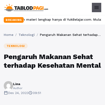
menu
 dan materi lengkap hanya di YukBelajar.com. Mulai langkah suks
BREAKING
Home
/
Teknologi
/
Pengaruh Makanan Sehat terhadap Kesehatan Mental
TEKNOLOGI
Pengaruh Makanan Sehat
terhadap Kesehatan Mental
Lina
Author
calendar_today
schedule
Des 24, 2023
09:51