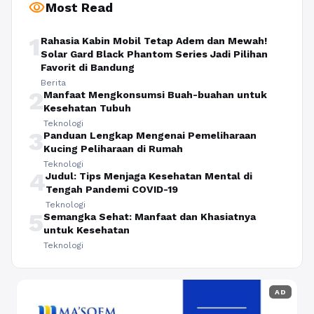
visibility
Most Read
1
Rahasia Kabin Mobil Tetap Adem dan Mewah!
Solar Gard Black Phantom Series Jadi Pilihan
Favorit di Bandung
Berita
2
Manfaat Mengkonsumsi Buah-buahan untuk
Kesehatan Tubuh
Teknologi
3
Panduan Lengkap Mengenai Pemeliharaan
Kucing Peliharaan di Rumah
Teknologi
4
Judul: Tips Menjaga Kesehatan Mental di
Tengah Pandemi COVID-19
Teknologi
5
Semangka Sehat: Manfaat dan Khasiatnya
untuk Kesehatan
Teknologi
AD