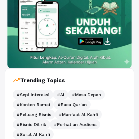
trending_up
Trending Topics
#Sepi Interaksi
#AI
#Masa Depan
#Konten Ramai
#Baca Qur’an
#Peluang Bisnis
#Manfaat Al-Kahfi
#Bisnis Dilirik
#Perhatian Audiens
#Surat Al-Kahfi