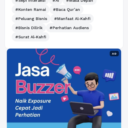
#Sepi Interaksi
#AI
#Masa Depan
#Konten Ramai
#Baca Qur’an
#Peluang Bisnis
#Manfaat Al-Kahfi
#Bisnis Dilirik
#Perhatian Audiens
#Surat Al-Kahfi
AD