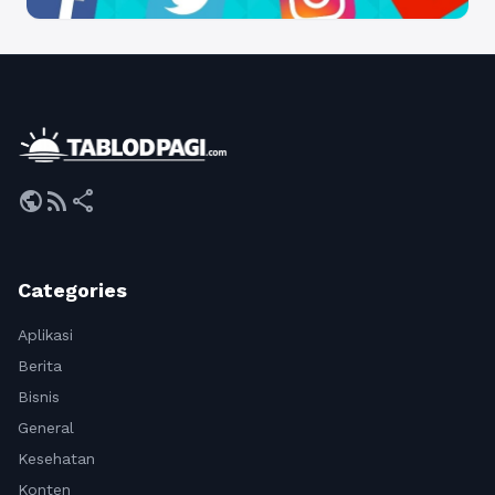
public
rss_feed
share
Categories
Aplikasi
Berita
Bisnis
General
Kesehatan
Konten