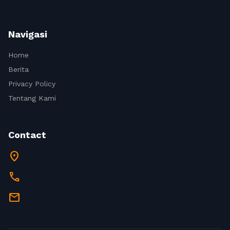
Navigasi
Home
Berita
Privacy Policy
Tentang Kami
Contact
location_on
call
mail