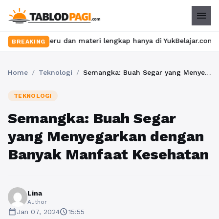
menu
 seru dan materi lengkap hanya di YukBelajar.com. Mulai langkah
BREAKING
Home
/
Teknologi
/
Semangka: Buah Segar yang Menyegarkan dengan Banyak Manfaat Kesehatan
TEKNOLOGI
Semangka: Buah Segar
yang Menyegarkan dengan
Banyak Manfaat Kesehatan
Lina
Author
calendar_today
schedule
Jan 07, 2024
15:55