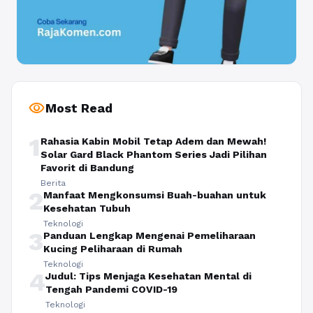
visibility
Most Read
1
Rahasia Kabin Mobil Tetap Adem dan Mewah!
Solar Gard Black Phantom Series Jadi Pilihan
Favorit di Bandung
Berita
2
Manfaat Mengkonsumsi Buah-buahan untuk
Kesehatan Tubuh
Teknologi
3
Panduan Lengkap Mengenai Pemeliharaan
Kucing Peliharaan di Rumah
Teknologi
4
Judul: Tips Menjaga Kesehatan Mental di
Tengah Pandemi COVID-19
Teknologi