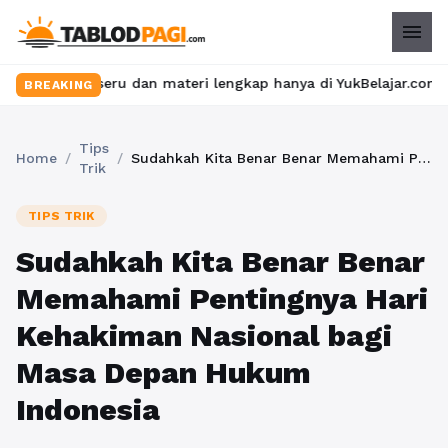
menu
seru dan materi lengkap hanya di YukBelajar.com. Mulai langkah 
BREAKING
Tips
Home
/
/
Sudahkah Kita Benar Benar Memahami Pentingnya Hari Kehakiman Nasional bagi Masa Depan Hukum Indonesia
Trik
TIPS TRIK
Sudahkah Kita Benar Benar
Memahami Pentingnya Hari
Kehakiman Nasional bagi
Masa Depan Hukum
Indonesia