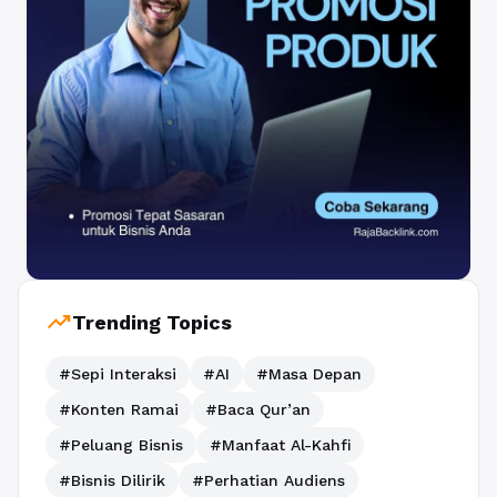
trending_up
Trending Topics
#Sepi Interaksi
#AI
#Masa Depan
#Konten Ramai
#Baca Qur’an
#Peluang Bisnis
#Manfaat Al-Kahfi
#Bisnis Dilirik
#Perhatian Audiens