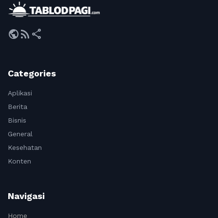
public
rss_feed
share
Categories
Aplikasi
Berita
Bisnis
General
Kesehatan
Konten
Navigasi
Home