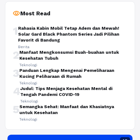
visibility
Most Read
1
Rahasia Kabin Mobil Tetap Adem dan Mewah!
Solar Gard Black Phantom Series Jadi Pilihan
Favorit di Bandung
Berita
2
Manfaat Mengkonsumsi Buah-buahan untuk
Kesehatan Tubuh
Teknologi
3
Panduan Lengkap Mengenai Pemeliharaan
Kucing Peliharaan di Rumah
Teknologi
4
Judul: Tips Menjaga Kesehatan Mental di
Tengah Pandemi COVID-19
Teknologi
5
Semangka Sehat: Manfaat dan Khasiatnya
untuk Kesehatan
Teknologi