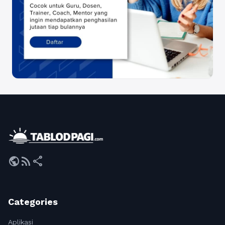
public
rss_feed
share
Categories
Aplikasi