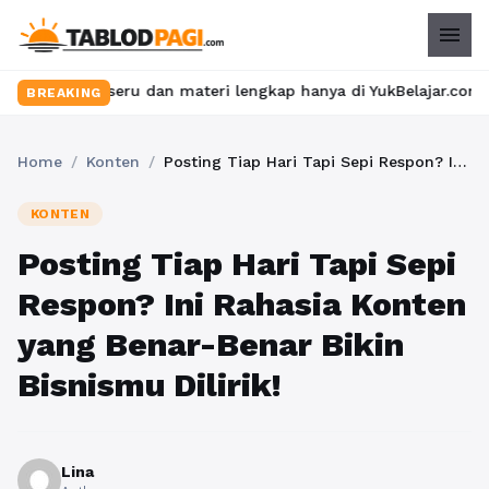
menu
 seru dan materi lengkap hanya di YukBelajar.com. Mulai langkah 
BREAKING
Home
/
Konten
/
Posting Tiap Hari Tapi Sepi Respon? Ini Rahasia Konten yang Benar-Benar Bikin Bisnismu Dilirik!
KONTEN
Posting Tiap Hari Tapi Sepi
Respon? Ini Rahasia Konten
yang Benar-Benar Bikin
Bisnismu Dilirik!
Lina