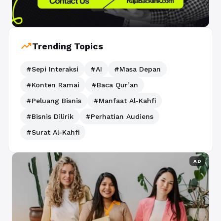
trending_up
Trending Topics
#Sepi Interaksi
#AI
#Masa Depan
#Konten Ramai
#Baca Qur’an
#Peluang Bisnis
#Manfaat Al-Kahfi
#Bisnis Dilirik
#Perhatian Audiens
#Surat Al-Kahfi
AD