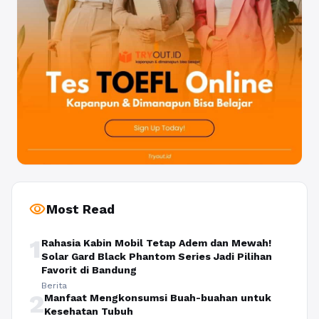
visibility
Most Read
1
Rahasia Kabin Mobil Tetap Adem dan Mewah!
Solar Gard Black Phantom Series Jadi Pilihan
Favorit di Bandung
Berita
2
Manfaat Mengkonsumsi Buah-buahan untuk
Kesehatan Tubuh