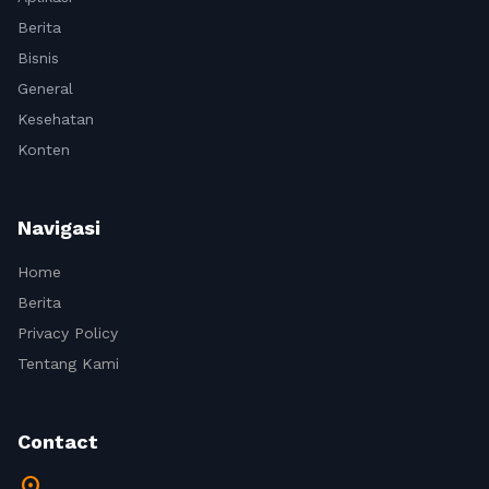
Berita
Bisnis
General
Kesehatan
Konten
Navigasi
Home
Berita
Privacy Policy
Tentang Kami
Contact
location_on