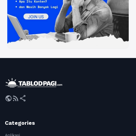
public
rss_feed
share
Categories
Aplikasi