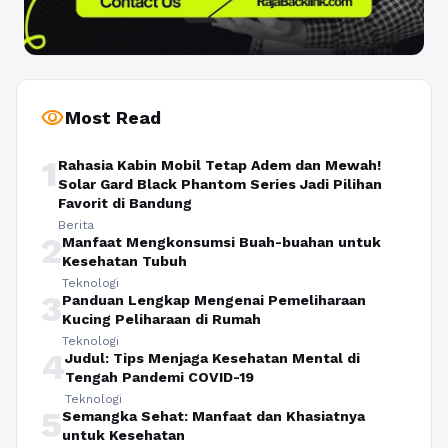
visibility
Most Read
1
Rahasia Kabin Mobil Tetap Adem dan Mewah!
Solar Gard Black Phantom Series Jadi Pilihan
Favorit di Bandung
Berita
2
Manfaat Mengkonsumsi Buah-buahan untuk
Kesehatan Tubuh
Teknologi
3
Panduan Lengkap Mengenai Pemeliharaan
Kucing Peliharaan di Rumah
Teknologi
4
Judul: Tips Menjaga Kesehatan Mental di
Tengah Pandemi COVID-19
Teknologi
5
Semangka Sehat: Manfaat dan Khasiatnya
untuk Kesehatan