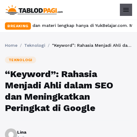
menu
eru dan materi lengkap hanya di YukBelajar.com. Mulai langkah su
BREAKING
Home
/
Teknologi
/
“Keyword”: Rahasia Menjadi Ahli dalam SEO dan Meningkatkan Peringkat di Google
TEKNOLOGI
“Keyword”: Rahasia
Menjadi Ahli dalam SEO
dan Meningkatkan
Peringkat di Google
Lina