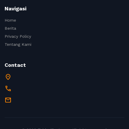
Navigasi
Home
Berita
Privacy Policy
Tentang Kami
Contact
location_on
call
mail