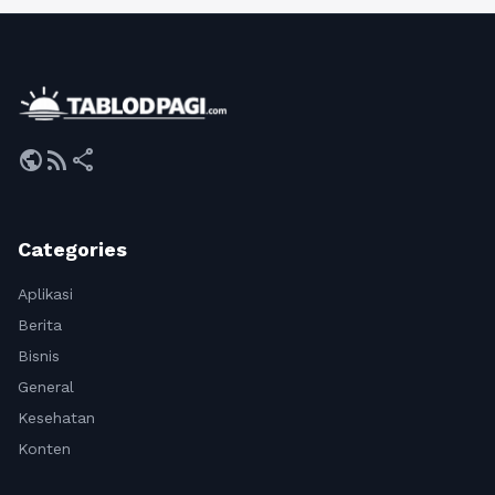
public
rss_feed
share
Categories
Aplikasi
Berita
Bisnis
General
Kesehatan
Konten