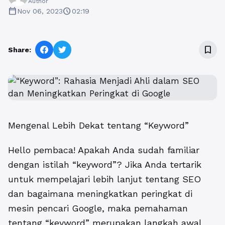
Author
calendar_today
schedule
Nov 06, 2023
02:19
bookmark_border
Share:
Mengenal Lebih Dekat tentang “Keyword”
Hello pembaca! Apakah Anda sudah familiar
dengan istilah “keyword”? Jika Anda tertarik
untuk mempelajari lebih lanjut tentang SEO
dan bagaimana meningkatkan peringkat di
mesin pencari Google, maka pemahaman
tentang “keyword” merupakan langkah awal