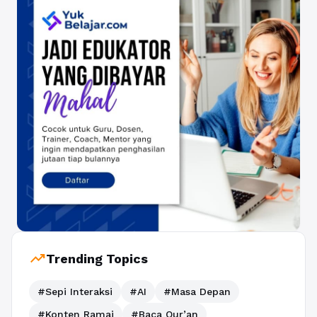
trending_up
Trending Topics
#Sepi Interaksi
#AI
#Masa Depan
#Konten Ramai
#Baca Qur’an