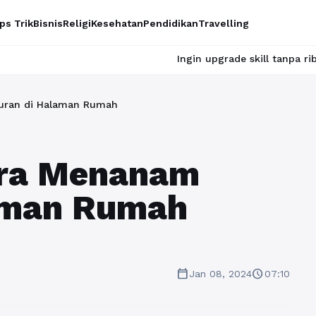
ps Trik
Bisnis
Religi
Kesehatan
Pendidikan
Travelling
Ingin upgrade skill tanpa ribet? Temuka
uran di Halaman Rumah
ara Menanam
aman Rumah
calendar_today
schedule
Jan 08, 2024
07:10