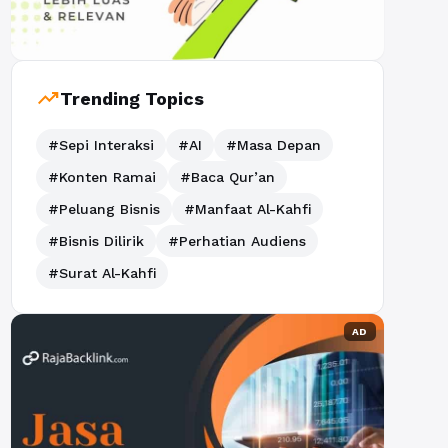
trending_up
Trending Topics
#Sepi Interaksi
#AI
#Masa Depan
#Konten Ramai
#Baca Qur’an
#Peluang Bisnis
#Manfaat Al-Kahfi
#Bisnis Dilirik
#Perhatian Audiens
#Surat Al-Kahfi
AD