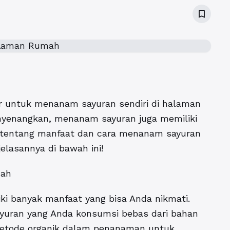
bookmark_border
r untuk menanam sayuran sendiri di halaman
nyenangkan, menanam sayuran juga memiliki
s tentang manfaat dan cara menanam sayuran
elasannya di bawah ini!
mah
i banyak manfaat yang bisa Anda nikmati.
yuran yang Anda konsumsi bebas dari bahan
metode organik dalam penanaman untuk