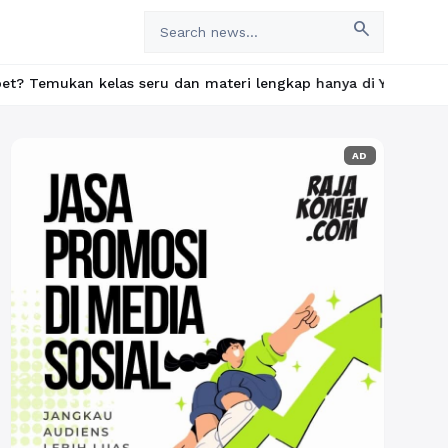
search
n kelas seru dan materi lengkap hanya di YukBelajar.com. Mulai l
AD