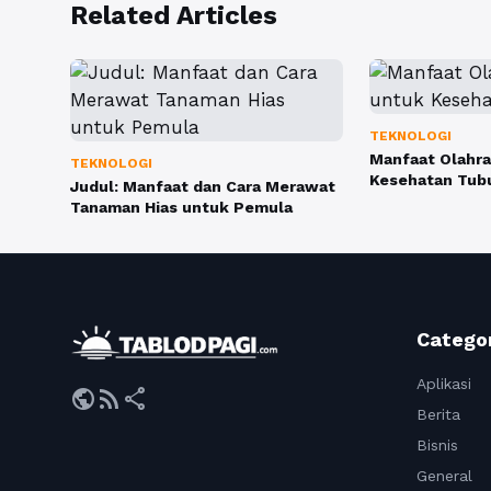
Related Articles
TEKNOLOGI
Manfaat Olahra
TEKNOLOGI
Kesehatan Tub
Judul: Manfaat dan Cara Merawat
Tanaman Hias untuk Pemula
Catego
Aplikasi
public
rss_feed
share
Berita
Bisnis
General