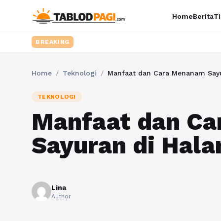
Home
Berita
Ti
BREAKING
Home
/
Teknologi
/
Manfaat dan Cara Menanam Say
TEKNOLOGI
Manfaat dan C
Sayuran di Hal
Lina
Author