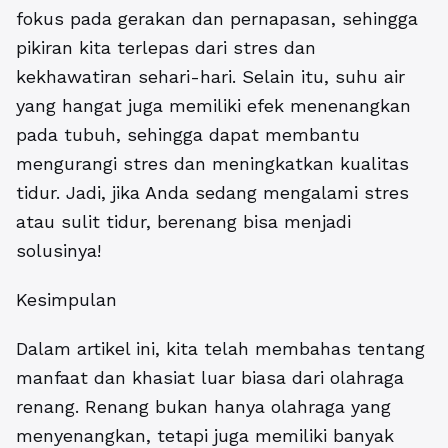
fokus pada gerakan dan pernapasan, sehingga
pikiran kita terlepas dari stres dan
kekhawatiran sehari-hari. Selain itu, suhu air
yang hangat juga memiliki efek menenangkan
pada tubuh, sehingga dapat membantu
mengurangi stres dan meningkatkan kualitas
tidur. Jadi, jika Anda sedang mengalami stres
atau sulit tidur, berenang bisa menjadi
solusinya!
Kesimpulan
Dalam artikel ini, kita telah membahas tentang
manfaat dan khasiat luar biasa dari olahraga
renang. Renang bukan hanya olahraga yang
menyenangkan, tetapi juga memiliki banyak