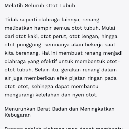
Melatih Seluruh Otot Tubuh
Tidak seperti olahraga lainnya, renang
melibatkan hampir semua otot tubuh. Mulai
dari otot kaki, otot perut, otot lengan, hingga
otot punggung, semuanya akan bekerja saat
kita berenang. Hal ini membuat renang menjadi
olahraga yang efektif untuk membentuk otot-
otot tubuh. Selain itu, gerakan renang dalam
air juga memberikan efek pijatan ringan pada
otot-otot, sehingga dapat membantu
mengurangi kelelahan dan nyeri otot.
Menurunkan Berat Badan dan Meningkatkan
Kebugaran
Renang adalah olahraga yang dapat membantu