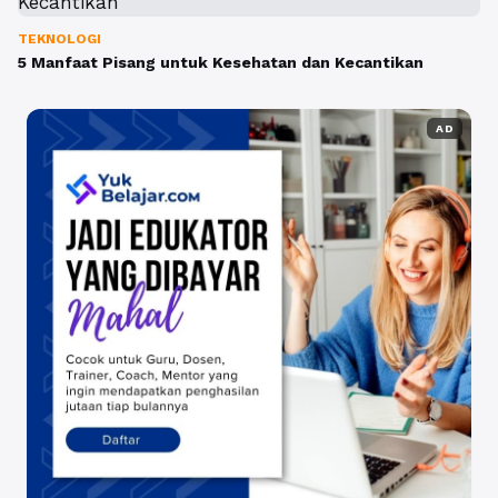
TEKNOLOGI
5 Manfaat Pisang untuk Kesehatan dan Kecantikan
AD