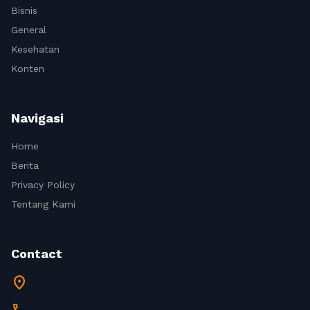
Bisnis
General
Kesehatan
Konten
Navigasi
Home
Berita
Privacy Policy
Tentang Kami
Contact
location_on