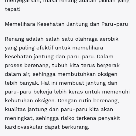
menyegarkan, maka renang adalah pilihan yang
tepat!
Memelihara Kesehatan Jantung dan Paru-paru
Renang adalah salah satu olahraga aerobik
yang paling efektif untuk memelihara
kesehatan jantung dan paru-paru. Dalam
proses berenang, tubuh kita terus bergerak
dalam air, sehingga membutuhkan oksigen
lebih banyak. Hal ini membuat jantung dan
paru-paru bekerja lebih keras untuk memenuhi
kebutuhan oksigen. Dengan rutin berenang,
kualitas jantung dan paru-paru kita akan
meningkat, sehingga risiko terkena penyakit
kardiovaskular dapat berkurang.