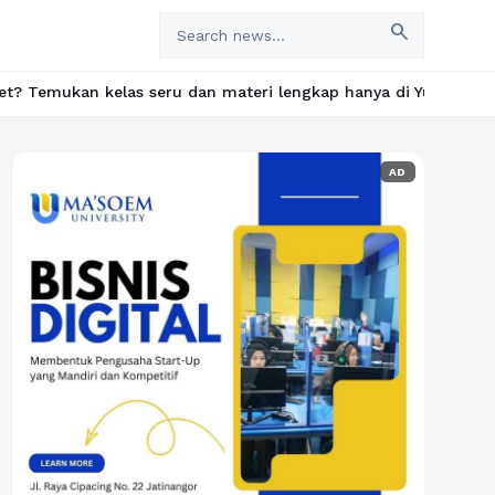
search
kelas seru dan materi lengkap hanya di YukBelajar.com. Mulai la
AD