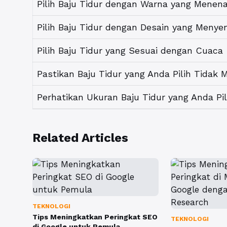
Pilih Baju Tidur dengan Warna yang Menen
Pilih Baju Tidur dengan Desain yang Meny
Pilih Baju Tidur yang Sesuai dengan Cuaca
Pastikan Baju Tidur yang Anda Pilih Tida
Perhatikan Ukuran Baju Tidur yang Anda Pil
Related Articles
TEKNOLOGI
Tips Meningkatkan Peringkat SEO
TEKNOLOGI
di Google untuk Pemula