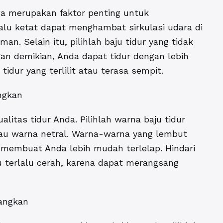
ga merupakan faktor penting untuk
lalu ketat dapat menghambat sirkulasi udara di
. Selain itu, pilihlah baju tidur yang tidak
an demikian, Anda dapat tidur dengan lebih
tidur yang terlilit atau terasa sempit.
ngkan
litas tidur Anda. Pilihlah warna baju tidur
tau warna netral. Warna-warna yang lembut
embuat Anda lebih mudah terlelap. Hindari
u terlalu cerah, karena dapat merangsang
nangkan