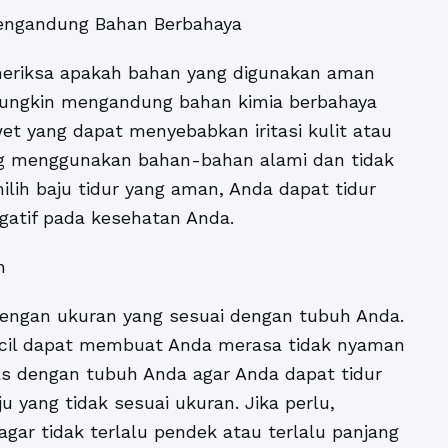
 Mengandung Bahan Berbahaya
emeriksa apakah bahan yang digunakan aman
 mungkin mengandung bahan kimia berbahaya
et yang dapat menyebabkan iritasi kulit atau
ang menggunakan bahan-bahan alami dan tidak
ih baju tidur yang aman, Anda dapat tidur
gatif pada kesehatan Anda.
h
 dengan ukuran yang sesuai dengan tubuh Anda.
 kecil dapat membuat Anda merasa tidak nyaman
 pas dengan tubuh Anda agar Anda dapat tidur
u yang tidak sesuai ukuran. Jika perlu,
agar tidak terlalu pendek atau terlalu panjang