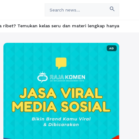
search
 kelas seru dan materi lengkap hanya di YukBelajar.com. Mulai l
AD