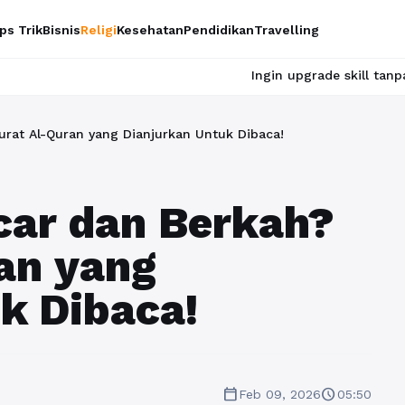
ps Trik
Bisnis
Religi
Kesehatan
Pendidikan
Travelling
Ingin upgrade skill tanpa ribet? Temukan
urat Al-Quran yang Dianjurkan Untuk Dibaca!
car dan Berkah?
ran yang
k Dibaca!
calendar_today
schedule
Feb 09, 2026
05:50