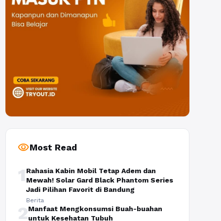
visibility
Most Read
1
Rahasia Kabin Mobil Tetap Adem dan
Mewah! Solar Gard Black Phantom Series
Jadi Pilihan Favorit di Bandung
Berita
2
Manfaat Mengkonsumsi Buah-buahan
untuk Kesehatan Tubuh