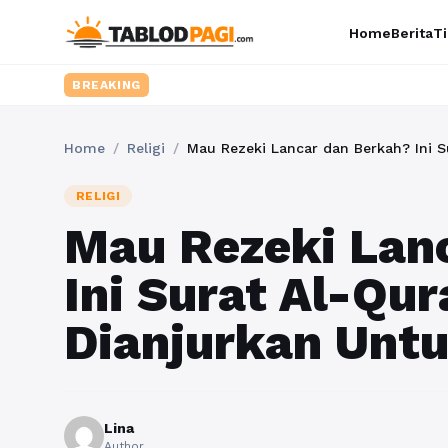
Home
Berita
Ti
BREAKING
Home
/
Religi
/
Mau Rezeki Lancar dan Berkah? Ini S
RELIGI
Mau Rezeki Lan
Ini Surat Al-Qu
Dianjurkan Untu
Lina
Author