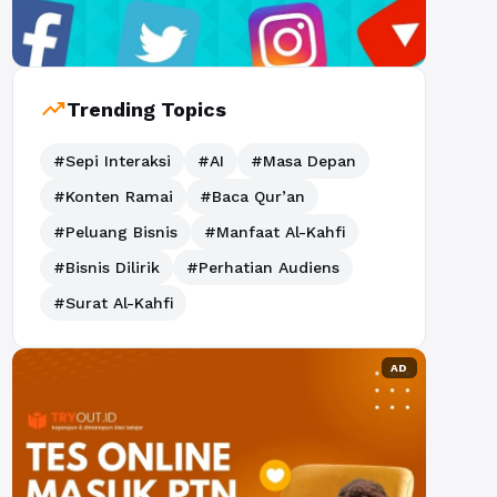
trending_up
Trending Topics
#Sepi Interaksi
#AI
#Masa Depan
#Konten Ramai
#Baca Qur’an
#Peluang Bisnis
#Manfaat Al-Kahfi
#Bisnis Dilirik
#Perhatian Audiens
#Surat Al-Kahfi
AD