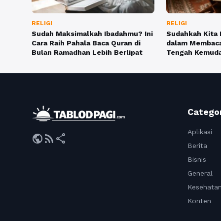
RELIGI
RELIGI
Sudah Maksimalkah Ibadahmu? Ini
Sudahkah Kita
Cara Raih Pahala Baca Quran di
dalam Membaca 
Bulan Ramadhan Lebih Berlipat
Tengah Kemuda
Catego
Aplikasi
public
rss_feed
share
Berita
Bisnis
General
Kesehata
Konten