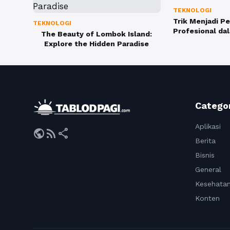
TEKNOLOGI
Trik Menjadi Pe
TEKNOLOGI
Profesional dal
The Beauty of Lombok Island:
Explore the Hidden Paradise
Catego
Aplikasi
public
rss_feed
share
Berita
Bisnis
General
Kesehata
Konten