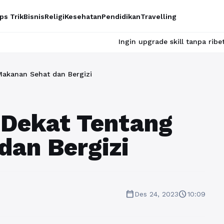
ps Trik
Bisnis
Religi
Kesehatan
Pendidikan
Travelling
Ingin upgrade skill tanpa ribet? Temukan 
akanan Sehat dan Bergizi
 Dekat Tentang
dan Bergizi
calendar_today
schedule
Des 24, 2023
10:09