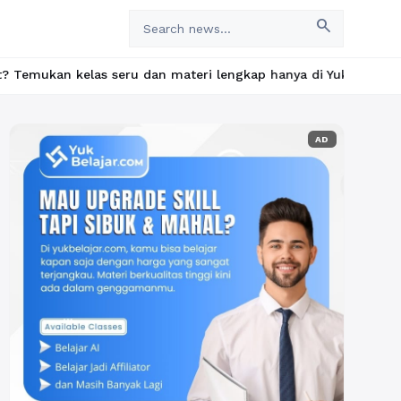
search
kelas seru dan materi lengkap hanya di YukBelajar.com. Mulai la
AD