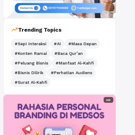
trending_up
Trending Topics
#Sepi Interaksi
#AI
#Masa Depan
#Konten Ramai
#Baca Qur’an
#Peluang Bisnis
#Manfaat Al-Kahfi
#Bisnis Dilirik
#Perhatian Audiens
#Surat Al-Kahfi
AD