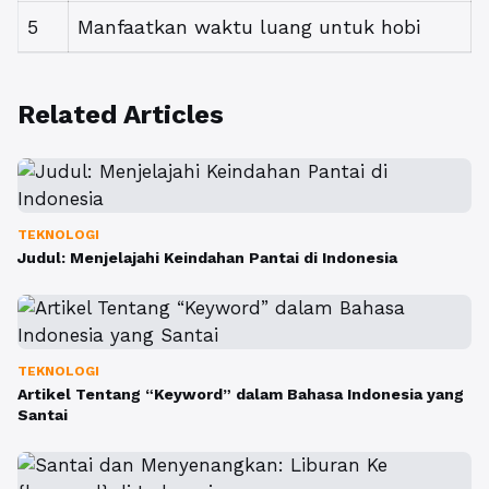
5
Manfaatkan waktu luang untuk hobi
Related Articles
TEKNOLOGI
Judul: Menjelajahi Keindahan Pantai
di Indonesia
TEKNOLOGI
Artikel Tentang “Keyword” dalam Bahasa Indonesia yang
Santai