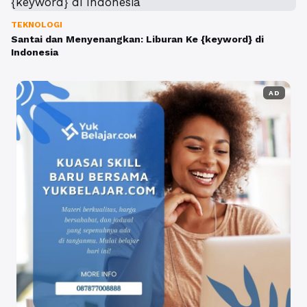
TEKNOLOGI
Santai dan Menyenangkan: Liburan Ke {keyword} di
Indonesia
AD