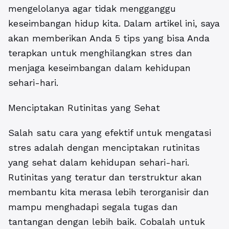
mengelolanya agar tidak mengganggu
keseimbangan hidup kita. Dalam artikel ini, saya
akan memberikan Anda 5 tips yang bisa Anda
terapkan untuk menghilangkan stres dan
menjaga keseimbangan dalam kehidupan
sehari-hari.
Menciptakan Rutinitas yang Sehat
Salah satu cara yang efektif untuk mengatasi
stres adalah dengan menciptakan rutinitas
yang sehat dalam kehidupan sehari-hari.
Rutinitas yang teratur dan terstruktur akan
membantu kita merasa lebih terorganisir dan
mampu menghadapi segala tugas dan
tantangan dengan lebih baik. Cobalah untuk