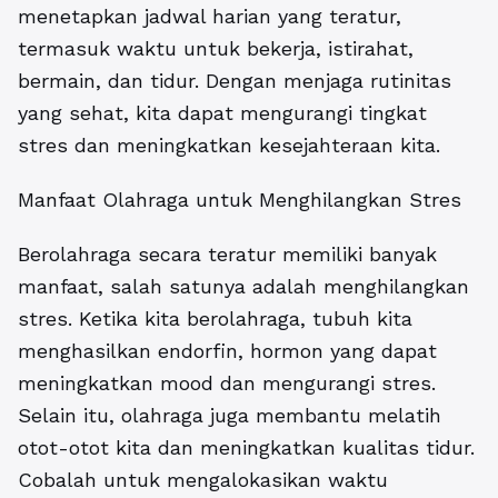
menetapkan jadwal harian yang teratur,
termasuk waktu untuk bekerja, istirahat,
bermain, dan tidur. Dengan menjaga rutinitas
yang sehat, kita dapat mengurangi tingkat
stres dan meningkatkan kesejahteraan kita.
Manfaat Olahraga untuk Menghilangkan Stres
Berolahraga secara teratur memiliki banyak
manfaat, salah satunya adalah menghilangkan
stres. Ketika kita berolahraga, tubuh kita
menghasilkan endorfin, hormon yang dapat
meningkatkan mood dan mengurangi stres.
Selain itu, olahraga juga membantu melatih
otot-otot kita dan meningkatkan kualitas tidur.
Cobalah untuk mengalokasikan waktu