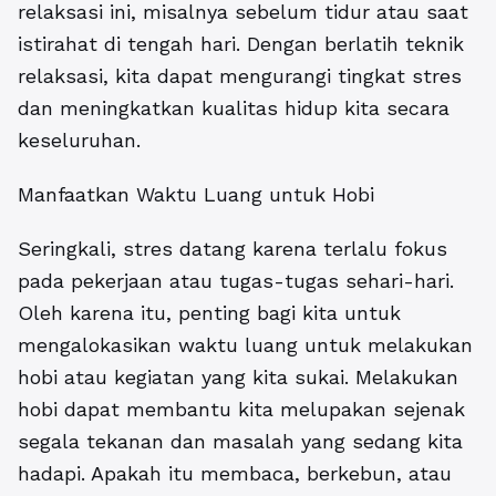
relaksasi ini, misalnya sebelum tidur atau saat
istirahat di tengah hari. Dengan berlatih teknik
relaksasi, kita dapat mengurangi tingkat stres
dan meningkatkan kualitas hidup kita secara
keseluruhan.
Manfaatkan Waktu Luang untuk Hobi
Seringkali, stres datang karena terlalu fokus
pada pekerjaan atau tugas-tugas sehari-hari.
Oleh karena itu, penting bagi kita untuk
mengalokasikan waktu luang untuk melakukan
hobi atau kegiatan yang kita sukai. Melakukan
hobi dapat membantu kita melupakan sejenak
segala tekanan dan masalah yang sedang kita
hadapi. Apakah itu membaca, berkebun, atau