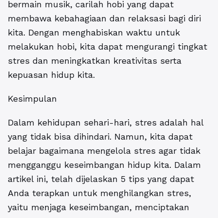
bermain musik, carilah hobi yang dapat
membawa kebahagiaan dan relaksasi bagi diri
kita. Dengan menghabiskan waktu untuk
melakukan hobi, kita dapat mengurangi tingkat
stres dan meningkatkan kreativitas serta
kepuasan hidup kita.
Kesimpulan
Dalam kehidupan sehari-hari, stres adalah hal
yang tidak bisa dihindari. Namun, kita dapat
belajar bagaimana mengelola stres agar tidak
mengganggu keseimbangan hidup kita. Dalam
artikel ini, telah dijelaskan 5 tips yang dapat
Anda terapkan untuk menghilangkan stres,
yaitu menjaga keseimbangan, menciptakan