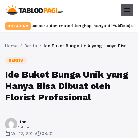
menu
kelas seru dan materi lengkap hanya di YukBelajar.com. Mulai lan
BREAKING
Home
/
Berita
/
Ide Buket Bunga Unik yang Hanya Bisa Dibuat oleh Florist Profesional
BERITA
Ide Buket Bunga Unik yang
Hanya Bisa Dibuat oleh
Florist Profesional
Lina
Author
calendar_today
schedule
Mei 12, 2025
08:02