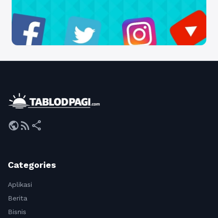
public
rss_feed
share
Categories
Aplikasi
Berita
Bisnis