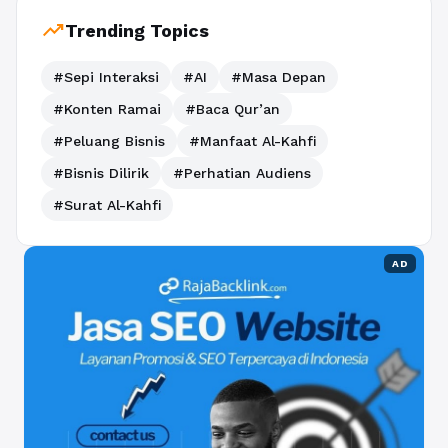
trending_up
Trending Topics
#Sepi Interaksi
#AI
#Masa Depan
#Konten Ramai
#Baca Qur’an
#Peluang Bisnis
#Manfaat Al-Kahfi
#Bisnis Dilirik
#Perhatian Audiens
#Surat Al-Kahfi
AD