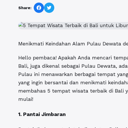
Share:
Menikmati Keindahan Alam Pulau Dewata de
Hello pembaca! Apakah Anda mencari tempat 
Bali, juga dikenal sebagai Pulau Dewata, ada
Pulau ini menawarkan berbagai tempat yan
yang ingin bersantai dan menikmati keindaha
membahas 5 tempat wisata terbaik di Bali y
mulai!
1. Pantai Jimbaran