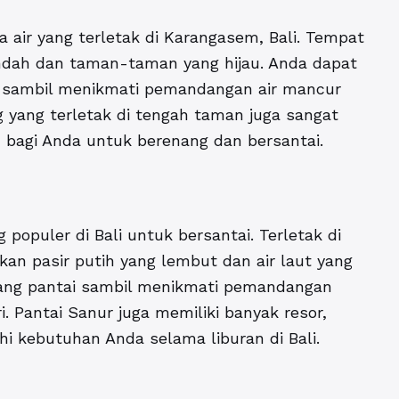
 air yang terletak di Karangasem, Bali. Tempat
indah dan taman-taman yang hijau. Anda dapat
ng sambil menikmati pemandangan air mancur
yang terletak di tengah taman juga sangat
agi Anda untuk berenang dan bersantai.
 populer di Bali untuk bersantai. Terletak di
kan pasir putih yang lembut dan air laut yang
njang pantai sambil menikmati pemandangan
. Pantai Sanur juga memiliki banyak resor,
i kebutuhan Anda selama liburan di Bali.