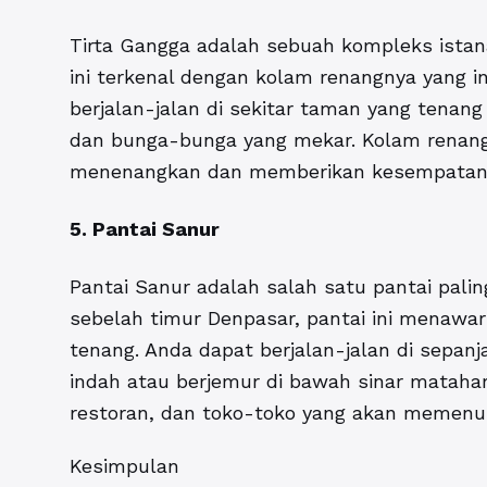
Tirta Gangga adalah sebuah kompleks istana
ini terkenal dengan kolam renangnya yang 
berjalan-jalan di sekitar taman yang tena
dan bunga-bunga yang mekar. Kolam renang 
menenangkan dan memberikan kesempatan b
5. Pantai Sanur
Pantai Sanur adalah salah satu pantai paling
sebelah timur Denpasar, pantai ini menawar
tenang. Anda dapat berjalan-jalan di sepa
indah atau berjemur di bawah sinar matahari
restoran, dan toko-toko yang akan memenuh
Kesimpulan