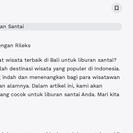
bookmark_border
ngan Rileks
wisata terbaik di Bali untuk liburan santai?
lah destinasi wisata yang populer di Indonesia.
g indah dan menenangkan bagi para wisatawan
n alamnya. Dalam artikel ini, kami akan
ang cocok untuk liburan santai Anda. Mari kita