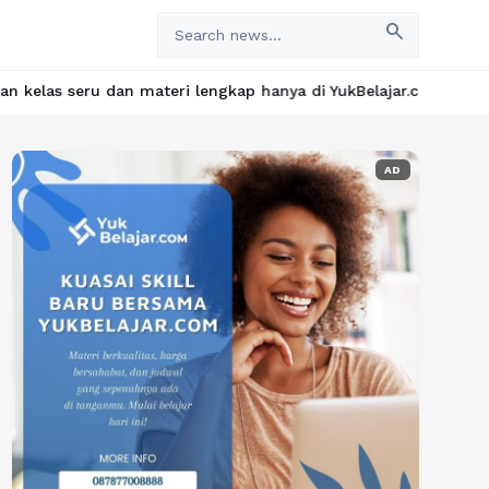
search
 dan materi lengkap hanya di YukBelajar.com. Mulai langkah suks
AD