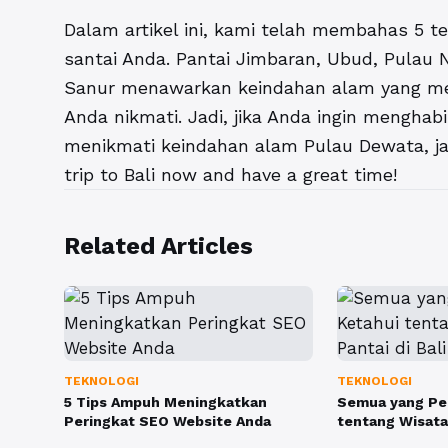
Dalam artikel ini, kami telah membahas 5 te
santai Anda. Pantai Jimbaran, Ubud, Pulau
Sanur menawarkan keindahan alam yang me
Anda nikmati. Jadi, jika Anda ingin menghab
menikmati keindahan alam Pulau Dewata, ja
trip to Bali now and have a great time!
Related Articles
TEKNOLOGI
TEKNOLOGI
5 Tips Ampuh Meningkatkan
Semua yang Per
Peringkat SEO Website Anda
tentang Wisata 