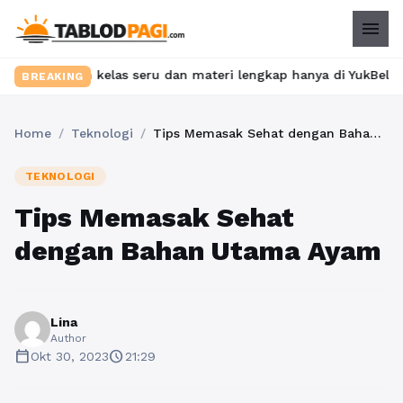
menu
ukan kelas seru dan materi lengkap hanya di YukBelajar.com. Mul
BREAKING
Home
/
Teknologi
/
Tips Memasak Sehat dengan Bahan Utama Ayam
TEKNOLOGI
Tips Memasak Sehat
dengan Bahan Utama Ayam
Lina
Author
calendar_today
schedule
Okt 30, 2023
21:29