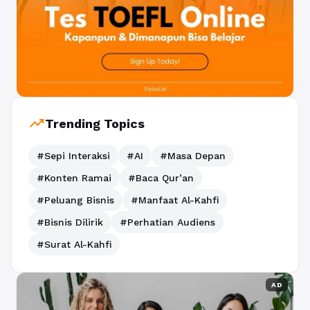
trending_up
Trending Topics
#Sepi Interaksi
#AI
#Masa Depan
#Konten Ramai
#Baca Qur’an
#Peluang Bisnis
#Manfaat Al-Kahfi
#Bisnis Dilirik
#Perhatian Audiens
#Surat Al-Kahfi
AD