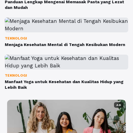
Panduan Lengkap Mengenai Memasak Pasta yang Lezat
dan Mudah
TEKNOLOGI
Menjaga Kesehatan Mental di Tengah Kesibukan Modern
TEKNOLOGI
Manfaat Yoga untuk Kesehatan dan Kualitas Hidup yang
Lebih Baik
AD