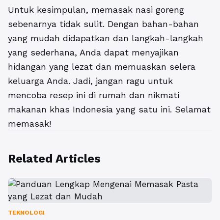
Untuk kesimpulan, memasak nasi goreng
sebenarnya tidak sulit. Dengan bahan-bahan
yang mudah didapatkan dan langkah-langkah
yang sederhana, Anda dapat menyajikan
hidangan yang lezat dan memuaskan selera
keluarga Anda. Jadi, jangan ragu untuk
mencoba resep ini di rumah dan nikmati
makanan khas Indonesia yang satu ini. Selamat
memasak!
Related Articles
TEKNOLOGI