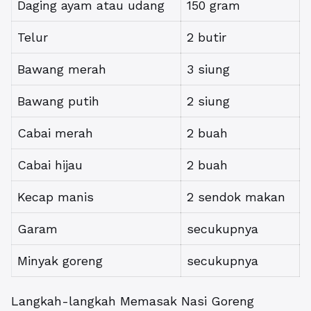
Daging ayam atau udang
150 gram
Telur
2 butir
Bawang merah
3 siung
Bawang putih
2 siung
Cabai merah
2 buah
Cabai hijau
2 buah
Kecap manis
2 sendok makan
Garam
secukupnya
Minyak goreng
secukupnya
Langkah-langkah Memasak Nasi Goreng