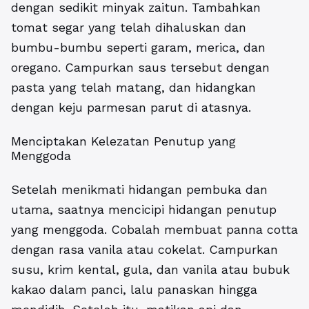
dengan sedikit minyak zaitun. Tambahkan
tomat segar yang telah dihaluskan dan
bumbu-bumbu seperti garam, merica, dan
oregano. Campurkan saus tersebut dengan
pasta yang telah matang, dan hidangkan
dengan keju parmesan parut di atasnya.
Menciptakan Kelezatan Penutup yang
Menggoda
Setelah menikmati hidangan pembuka dan
utama, saatnya mencicipi hidangan penutup
yang menggoda. Cobalah membuat panna cotta
dengan rasa vanila atau cokelat. Campurkan
susu, krim kental, gula, dan vanila atau bubuk
kakao dalam panci, lalu panaskan hingga