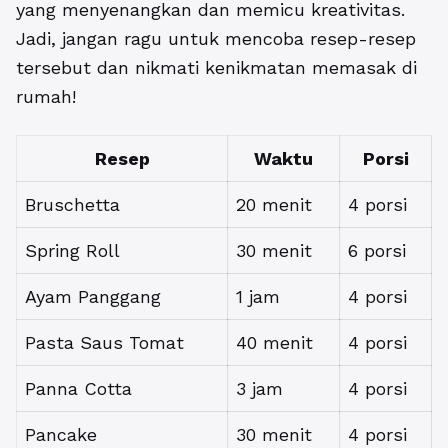
yang menyenangkan dan memicu kreativitas.
Jadi, jangan ragu untuk mencoba resep-resep
tersebut dan nikmati kenikmatan memasak di
rumah!
Resep
Waktu
Porsi
Bruschetta
20 menit
4 porsi
Spring Roll
30 menit
6 porsi
Ayam Panggang
1 jam
4 porsi
Pasta Saus Tomat
40 menit
4 porsi
Panna Cotta
3 jam
4 porsi
Pancake
30 menit
4 porsi