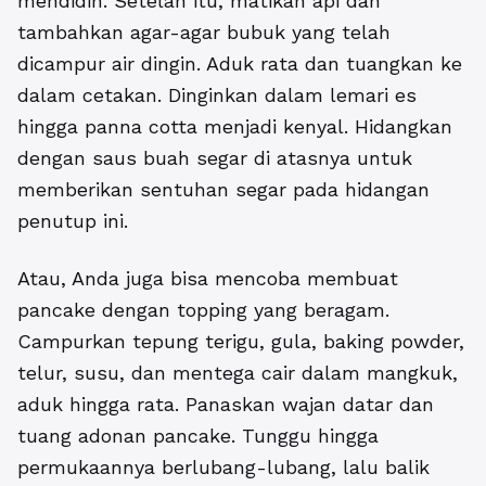
mendidih. Setelah itu, matikan api dan
tambahkan agar-agar bubuk yang telah
dicampur air dingin. Aduk rata dan tuangkan ke
dalam cetakan. Dinginkan dalam lemari es
hingga panna cotta menjadi kenyal. Hidangkan
dengan saus buah segar di atasnya untuk
memberikan sentuhan segar pada hidangan
penutup ini.
Atau, Anda juga bisa mencoba membuat
pancake dengan topping yang beragam.
Campurkan tepung terigu, gula, baking powder,
telur, susu, dan mentega cair dalam mangkuk,
aduk hingga rata. Panaskan wajan datar dan
tuang adonan pancake. Tunggu hingga
permukaannya berlubang-lubang, lalu balik