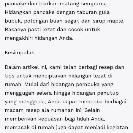
pancake dan biarkan matang sempurna.
Hidangkan pancake dengan taburan gula
bubuk, potongan buah segar, dan sirup maple.
Rasanya pasti lezat dan cocok untuk
mengakhiri hidangan Anda.
Kesimpulan
Dalam artikel ini, kami telah berbagi resep dan
tips untuk menciptakan hidangan lezat di
rumah. Mulai dari hidangan pembuka yang
menggugah selera hingga hidangan penutup
yang menggoda, Anda dapat mencoba berbagai
macam resep ala rumahan ini. Selain
memberikan kepuasan bagi lidah Anda,
memasak di rumah juga dapat menjadi kegiatan