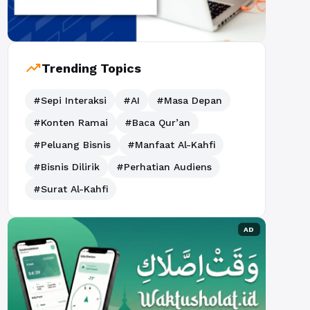
trending_up
Trending Topics
#Sepi Interaksi
#AI
#Masa Depan
#Konten Ramai
#Baca Qur’an
#Peluang Bisnis
#Manfaat Al-Kahfi
#Bisnis Dilirik
#Perhatian Audiens
#Surat Al-Kahfi
AD