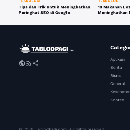
TEKNOLOGI
TEKNOLOGI
Tips dan Trik untuk Meningkatkan
10 Makanan Lez
Peringkat SEO di Google
Meningkatkan 
Catego
Aplikasi
public
rss_feed
share
Berita
Bisnis
General
Kesehata
Konten
© 2026 TablodPagi.com. All rights reserved.