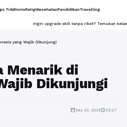
ps Trik
Bisnis
Religi
Kesehatan
Pendidikan
Travelling
Ingin upgrade skill tanpa ribet? Temukan kelas seru dan mat
nesia yang Wajib Dikunjungi
 Menarik di
Wajib Dikunjungi
calendar_today
schedule
Des 30, 2023
02:27