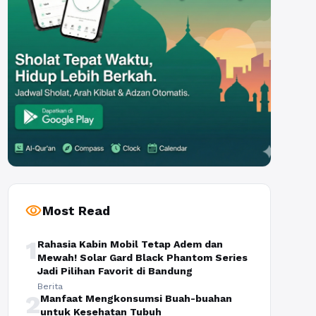
visibility
Most Read
1
Rahasia Kabin Mobil Tetap Adem dan
Mewah! Solar Gard Black Phantom Series
Jadi Pilihan Favorit di Bandung
Berita
2
Manfaat Mengkonsumsi Buah-buahan
untuk Kesehatan Tubuh