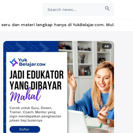
search
eri lengkap hanya di YukBelajar.com. Mulai langkah suksesmu har
AD