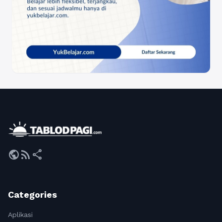
public
rss_feed
share
Categories
Aplikasi