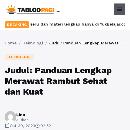
menu
las seru dan materi lengkap hanya di YukBelajar.com. Mulai langk
BREAKING
Home
/
Teknologi
/
Judul: Panduan Lengkap Merawat Rambut Sehat dan Kuat
TEKNOLOGI
Judul: Panduan Lengkap
Merawat Rambut Sehat
dan Kuat
Lina
Author
calendar_today
schedule
Okt 30, 2023
02:52