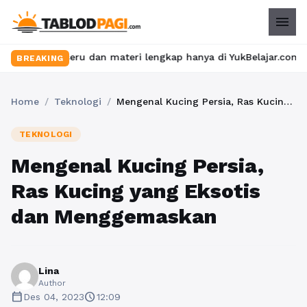
menu
s seru dan materi lengkap hanya di YukBelajar.com. Mulai langka
BREAKING
Home
/
Teknologi
/
Mengenal Kucing Persia, Ras Kucing yang Eksotis dan Menggemaskan
TEKNOLOGI
Mengenal Kucing Persia,
Ras Kucing yang Eksotis
dan Menggemaskan
Lina
Author
calendar_today
schedule
Des 04, 2023
12:09