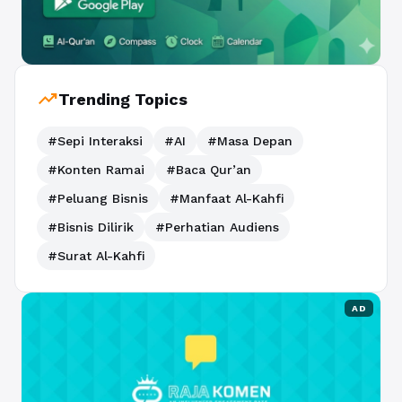
trending_up
Trending Topics
#Sepi Interaksi
#AI
#Masa Depan
#Konten Ramai
#Baca Qur’an
#Peluang Bisnis
#Manfaat Al-Kahfi
#Bisnis Dilirik
#Perhatian Audiens
#Surat Al-Kahfi
AD