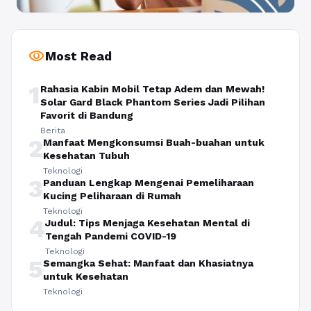
visibility
Most Read
1
Rahasia Kabin Mobil Tetap Adem dan Mewah!
Solar Gard Black Phantom Series Jadi Pilihan
Favorit di Bandung
Berita
2
Manfaat Mengkonsumsi Buah-buahan untuk
Kesehatan Tubuh
Teknologi
3
Panduan Lengkap Mengenai Pemeliharaan
Kucing Peliharaan di Rumah
Teknologi
4
Judul: Tips Menjaga Kesehatan Mental di
Tengah Pandemi COVID-19
Teknologi
5
Semangka Sehat: Manfaat dan Khasiatnya
untuk Kesehatan
Teknologi