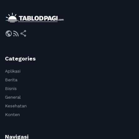
public
rss_feed
share
Categories
Aplikasi
Berita
Bisnis
General
Kesehatan
Konten
Navigasi