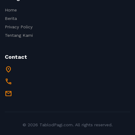
Home
Berita
Privacy Policy
Tentang Kami
Contact
location_on
call
mail
© 2026 TablodPagi.com. All rights reserved.