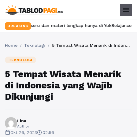
menu
las seru dan materi lengkap hanya di YukBelajar.com. Mulai lang
BREAKING
Home
/
Teknologi
/
5 Tempat Wisata Menarik di Indonesia yang Wajib Dikunjungi
TEKNOLOGI
5 Tempat Wisata Menarik
di Indonesia yang Wajib
Dikunjungi
Lina
Author
calendar_today
schedule
Okt 26, 2023
02:56