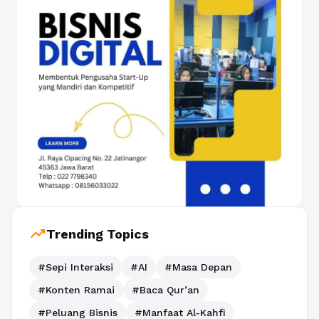
trending_up
Trending Topics
#Sepi Interaksi
#AI
#Masa Depan
#Konten Ramai
#Baca Qur’an
#Peluang Bisnis
#Manfaat Al-Kahfi