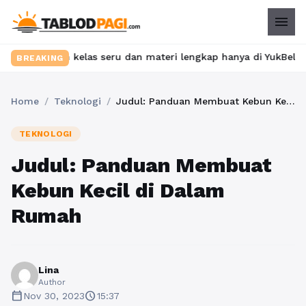
menu
ukan kelas seru dan materi lengkap hanya di YukBelajar.com. Mul
BREAKING
Home
/
Teknologi
/
Judul: Panduan Membuat Kebun Kecil di Dalam Rumah
TEKNOLOGI
Judul: Panduan Membuat
Kebun Kecil di Dalam
Rumah
Lina
Author
calendar_today
schedule
Nov 30, 2023
15:37