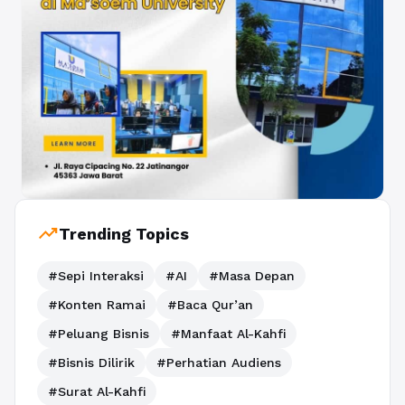
trending_up
Trending Topics
#Sepi Interaksi
#AI
#Masa Depan
#Konten Ramai
#Baca Qur’an
#Peluang Bisnis
#Manfaat Al-Kahfi
#Bisnis Dilirik
#Perhatian Audiens
#Surat Al-Kahfi