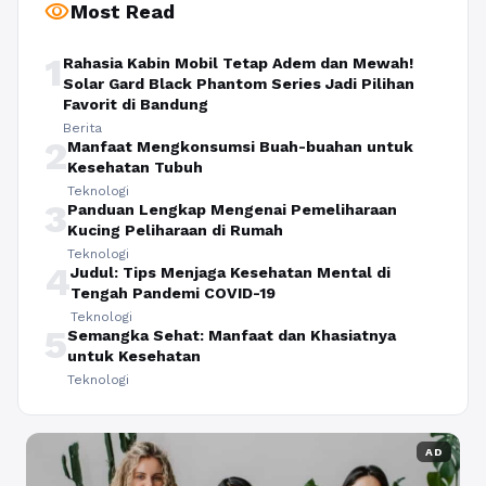
visibility
Most Read
1
Rahasia Kabin Mobil Tetap Adem dan Mewah!
Solar Gard Black Phantom Series Jadi Pilihan
Favorit di Bandung
Berita
2
Manfaat Mengkonsumsi Buah-buahan untuk
Kesehatan Tubuh
Teknologi
3
Panduan Lengkap Mengenai Pemeliharaan
Kucing Peliharaan di Rumah
Teknologi
4
Judul: Tips Menjaga Kesehatan Mental di
Tengah Pandemi COVID-19
Teknologi
5
Semangka Sehat: Manfaat dan Khasiatnya
untuk Kesehatan
Teknologi
AD