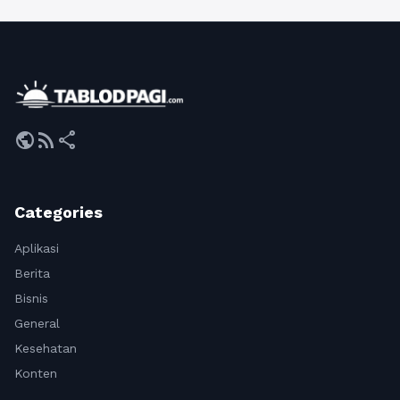
public
rss_feed
share
Categories
Aplikasi
Berita
Bisnis
General
Kesehatan
Konten