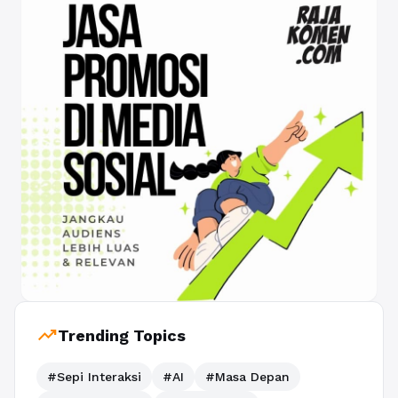
trending_up
Trending Topics
#Sepi Interaksi
#AI
#Masa Depan