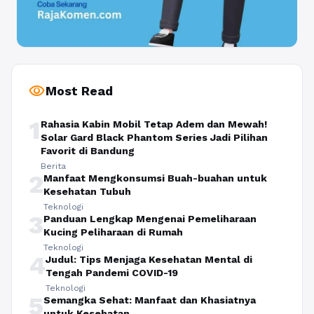
visibility
Most Read
1
Rahasia Kabin Mobil Tetap Adem dan Mewah!
Solar Gard Black Phantom Series Jadi Pilihan
Favorit di Bandung
Berita
2
Manfaat Mengkonsumsi Buah-buahan untuk
Kesehatan Tubuh
Teknologi
3
Panduan Lengkap Mengenai Pemeliharaan
Kucing Peliharaan di Rumah
Teknologi
4
Judul: Tips Menjaga Kesehatan Mental di
Tengah Pandemi COVID-19
Teknologi
5
Semangka Sehat: Manfaat dan Khasiatnya
untuk Kesehatan