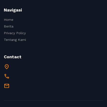
Navigasi
Home
Berita
Privacy Policy
Tentang Kami
Contact
location_on
call
mail