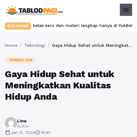
menu
an kelas seru dan materi lengkap hanya di YukBelajar.com. Mulai
BREAKING
Home
/
Teknologi
/
Gaya Hidup Sehat untuk Meningkatkan Kualitas Hidup Anda
TEKNOLOGI
Gaya Hidup Sehat untuk
Meningkatkan Kualitas
Hidup Anda
Lina
Author
calendar_today
schedule
Jan 11, 2024
16:41