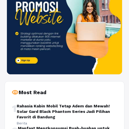
visibility
Most Read
1
Rahasia Kabin Mobil Tetap Adem dan Mewah!
Solar Gard Black Phantom Series Jadi Pilihan
Favorit di Bandung
Berita
Manfaat Mengkonsumsi Buah-buahan untuk