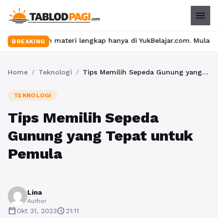
menu
n materi lengkap hanya di YukBelajar.com. Mulai langkah suksesm
BREAKING
Home
/
Teknologi
/
Tips Memilih Sepeda Gunung yang Tepat untuk Pemula
TEKNOLOGI
Tips Memilih Sepeda
Gunung yang Tepat untuk
Pemula
Lina
Author
calendar_today
schedule
Okt 31, 2023
21:11