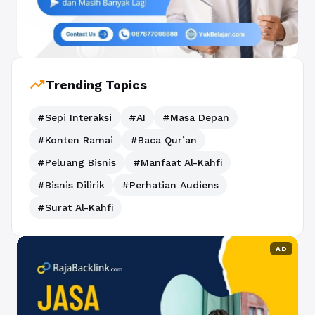
trending_up
Trending Topics
#Sepi Interaksi
#AI
#Masa Depan
#Konten Ramai
#Baca Qur’an
#Peluang Bisnis
#Manfaat Al-Kahfi
#Bisnis Dilirik
#Perhatian Audiens
#Surat Al-Kahfi
AD