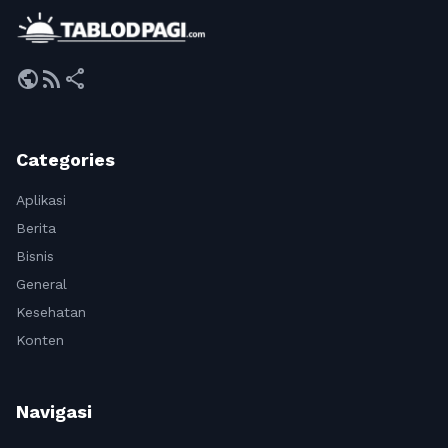
public
rss_feed
share
Categories
Aplikasi
Berita
Bisnis
General
Kesehatan
Konten
Navigasi