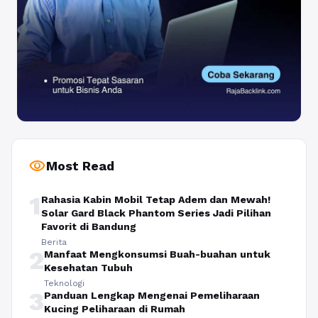
visibility
Most Read
1
Rahasia Kabin Mobil Tetap Adem dan Mewah!
Solar Gard Black Phantom Series Jadi Pilihan
Favorit di Bandung
Berita
2
Manfaat Mengkonsumsi Buah-buahan untuk
Kesehatan Tubuh
Teknologi
3
Panduan Lengkap Mengenai Pemeliharaan
Kucing Peliharaan di Rumah