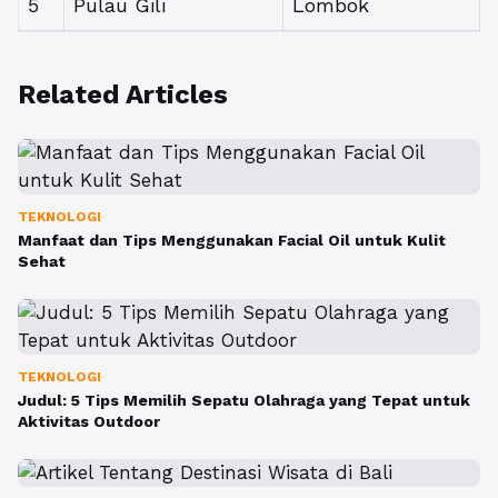
5
Pulau Gili
Lombok
Related Articles
TEKNOLOGI
Manfaat dan Tips Menggunakan Facial Oil untuk Kulit
Sehat
TEKNOLOGI
Judul: 5 Tips Memilih Sepatu Olahraga yang Tepat untuk
Aktivitas Outdoor