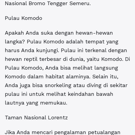
Nasional Bromo Tengger Semeru.
Pulau Komodo
Apakah Anda suka dengan hewan-hewan
langka? Pulau Komodo adalah tempat yang
harus Anda kunjungi. Pulau ini terkenal dengan
hewan reptil terbesar di dunia, yaitu Komodo. Di
Pulau Komodo, Anda bisa melihat langsung
Komodo dalam habitat alaminya. Selain itu,
Anda juga bisa snorkeling atau diving di sekitar
pulau ini untuk melihat keindahan bawah
lautnya yang memukau.
Taman Nasional Lorentz
Jika Anda mencari pengalaman petualangan