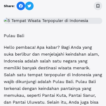
bookmark_border
Share:
Pulau Bali
Hello pembaca! Apa kabar? Bagi Anda yang
suka berlibur dan menjelajahi keindahan alam,
Indonesia adalah salah satu negara yang
memiliki banyak destinasi wisata menarik.
Salah satu tempat terpopuler di Indonesia yang
wajib dikunjungi adalah Pulau Bali. Pulau Bali
terkenal dengan keindahan pantainya yang
memukau, seperti Pantai Kuta, Pantai Sanur,
dan Pantai Uluwatu. Selain itu, Anda juga bisa