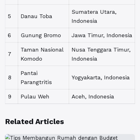
Sumatera Utara,
5
Danau Toba
Indonesia
6
Gunung Bromo
Jawa Timur, Indonesia
Taman Nasional
Nusa Tenggara Timur,
7
Komodo
Indonesia
Pantai
8
Yogyakarta, Indonesia
Parangtritis
9
Pulau Weh
Aceh, Indonesia
Related Articles