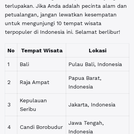
terlupakan. Jika Anda adalah pecinta alam dan
petualangan, jangan lewatkan kesempatan
untuk mengunjungi 10 tempat wisata
terpopuler di Indonesia ini. Selamat berlibur!
No
Tempat Wisata
Lokasi
1
Bali
Pulau Bali, Indonesia
Papua Barat,
2
Raja Ampat
Indonesia
Kepulauan
3
Jakarta, Indonesia
Seribu
Jawa Tengah,
4
Candi Borobudur
Indonesia