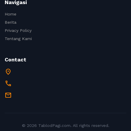
Navigasi
Home
Berita
Privacy Policy
Tentang Kami
Contact
location_on
call
mail
© 2026 TablodPagi.com. All rights reserved.