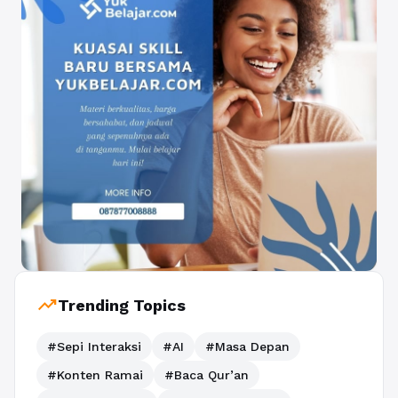
trending_up
Trending Topics
#Sepi Interaksi
#AI
#Masa Depan
#Konten Ramai
#Baca Qur’an