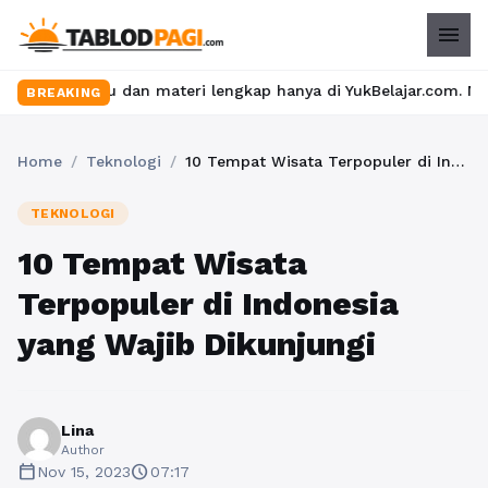
menu
seru dan materi lengkap hanya di YukBelajar.com. Mulai langkah s
BREAKING
Home
/
Teknologi
/
10 Tempat Wisata Terpopuler di Indonesia yang Wajib Dikunjungi
TEKNOLOGI
10 Tempat Wisata
Terpopuler di Indonesia
yang Wajib Dikunjungi
Lina
Author
calendar_today
schedule
Nov 15, 2023
07:17