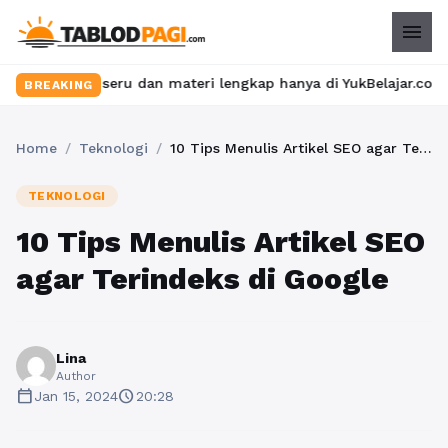
menu
las seru dan materi lengkap hanya di YukBelajar.com. Mulai lang
BREAKING
Home
/
Teknologi
/
10 Tips Menulis Artikel SEO agar Terindeks di Google
TEKNOLOGI
10 Tips Menulis Artikel SEO
agar Terindeks di Google
Lina
Author
calendar_today
schedule
Jan 15, 2024
20:28