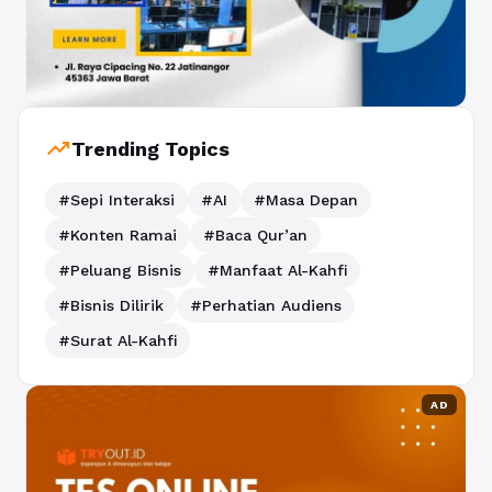
trending_up
Trending Topics
#Sepi Interaksi
#AI
#Masa Depan
#Konten Ramai
#Baca Qur’an
#Peluang Bisnis
#Manfaat Al-Kahfi
#Bisnis Dilirik
#Perhatian Audiens
#Surat Al-Kahfi
AD