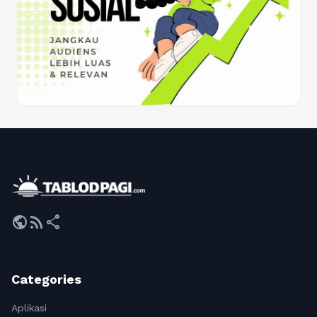
public
rss_feed
share
Categories
Aplikasi