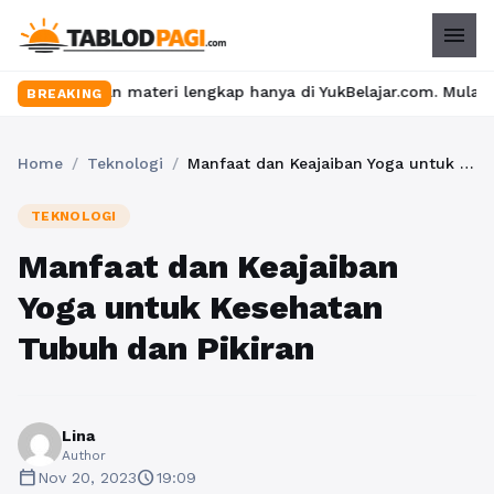
menu
n materi lengkap hanya di YukBelajar.com. Mulai langkah suksesm
BREAKING
Home
/
Teknologi
/
Manfaat dan Keajaiban Yoga untuk Kesehatan Tubuh dan Pikiran
TEKNOLOGI
Manfaat dan Keajaiban
Yoga untuk Kesehatan
Tubuh dan Pikiran
Lina
Author
calendar_today
schedule
Nov 20, 2023
19:09