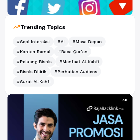
trending_up
Trending Topics
#Sepi Interaksi
#AI
#Masa Depan
#Konten Ramai
#Baca Qur’an
#Peluang Bisnis
#Manfaat Al-Kahfi
#Bisnis Dilirik
#Perhatian Audiens
#Surat Al-Kahfi
AD