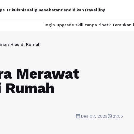
ps Trik
Bisnis
Religi
Kesehatan
Pendidikan
Travelling
Ingin upgrade skill tanpa ribet? Temukan kelas seru dan
aman Hias di Rumah
ra Merawat
i Rumah
calendar_today
schedule
Des 07, 2023
21:05