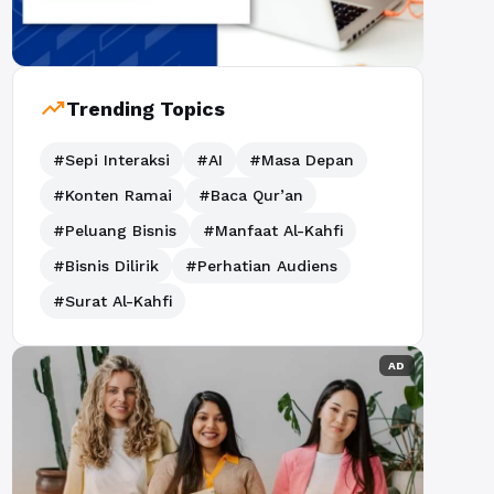
trending_up
Trending Topics
#Sepi Interaksi
#AI
#Masa Depan
#Konten Ramai
#Baca Qur’an
#Peluang Bisnis
#Manfaat Al-Kahfi
#Bisnis Dilirik
#Perhatian Audiens
#Surat Al-Kahfi
AD