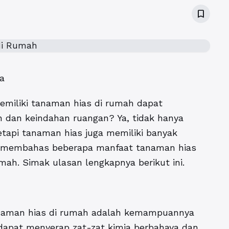
bookmark_border
a
miliki tanaman hias di rumah dapat
 dan keindahan ruangan? Ya, tidak hanya
tapi tanaman hias juga memiliki banyak
kan membahas beberapa manfaat tanaman hias
ah. Simak ulasan lengkapnya berikut ini.
anaman hias di rumah adalah kemampuannya
apat menyerap zat-zat kimia berbahaya dan