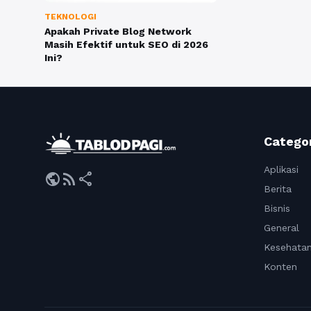
TEKNOLOGI
Apakah Private Blog Network
Masih Efektif untuk SEO di 2026
Ini?
Catego
Aplikasi
public
rss_feed
share
Berita
Bisnis
General
Kesehata
Konten