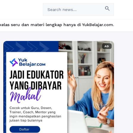
search
 materi lengkap hanya di YukBelajar.com. Mulai langkah suksesmu
AD