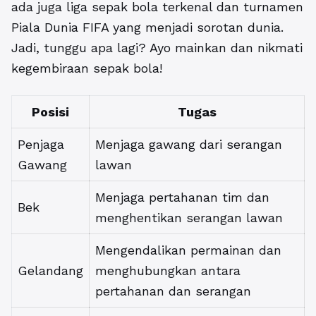
ada juga liga sepak bola terkenal dan turnamen
Piala Dunia FIFA yang menjadi sorotan dunia.
Jadi, tunggu apa lagi? Ayo mainkan dan nikmati
kegembiraan sepak bola!
Posisi
Tugas
Penjaga
Menjaga gawang dari serangan
Gawang
lawan
Menjaga pertahanan tim dan
Bek
menghentikan serangan lawan
Mengendalikan permainan dan
Gelandang
menghubungkan antara
pertahanan dan serangan