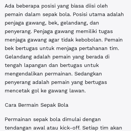
Ada beberapa posisi yang biasa diisi oleh
pemain dalam sepak bola. Posisi utama adalah
penjaga gawang, bek, gelandang, dan
penyerang. Penjaga gawang memiliki tugas
menjaga gawang agar tidak kebobolan. Pemain
bek bertugas untuk menjaga pertahanan tim.
Gelandang adalah pemain yang berada di
tengah lapangan dan bertugas untuk
mengendalikan permainan. Sedangkan
penyerang adalah pemain yang bertugas
mencetak gol ke gawang lawan.
Cara Bermain Sepak Bola
Permainan sepak bola dimulai dengan
tendangan awal atau kick-off. Setiap tim akan