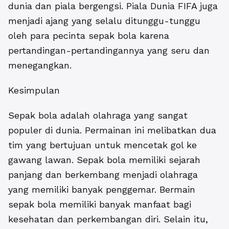
dunia dan piala bergengsi. Piala Dunia FIFA juga
menjadi ajang yang selalu ditunggu-tunggu
oleh para pecinta sepak bola karena
pertandingan-pertandingannya yang seru dan
menegangkan.
Kesimpulan
Sepak bola adalah olahraga yang sangat
populer di dunia. Permainan ini melibatkan dua
tim yang bertujuan untuk mencetak gol ke
gawang lawan. Sepak bola memiliki sejarah
panjang dan berkembang menjadi olahraga
yang memiliki banyak penggemar. Bermain
sepak bola memiliki banyak manfaat bagi
kesehatan dan perkembangan diri. Selain itu,