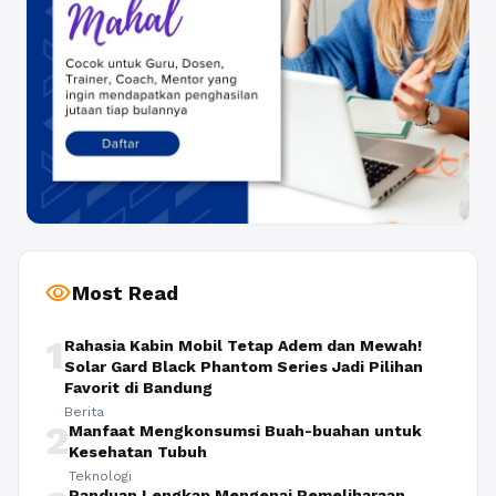
visibility
Most Read
1
Rahasia Kabin Mobil Tetap Adem dan Mewah!
Solar Gard Black Phantom Series Jadi Pilihan
Favorit di Bandung
Berita
2
Manfaat Mengkonsumsi Buah-buahan untuk
Kesehatan Tubuh
Teknologi
Panduan Lengkap Mengenai Pemeliharaan