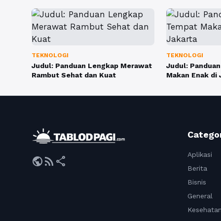
TEKNOLOGI
TEKNOLOGI
Judul: Panduan Lengkap Merawat
Judul: Panduan
Rambut Sehat dan Kuat
Makan Enak di 
Catego
Aplikasi
public
rss_feed
share
Berita
Bisnis
General
Kesehata