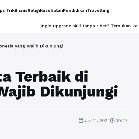
ps Trik
Bisnis
Religi
Kesehatan
Pendidikan
Travelling
Ingin upgrade skill tanpa ribet? Temukan kelas seru dan m
onesia yang Wajib Dikunjungi
a Terbaik di
Wajib Dikunjungi
calendar_today
schedule
Jan 14, 2024
00:27