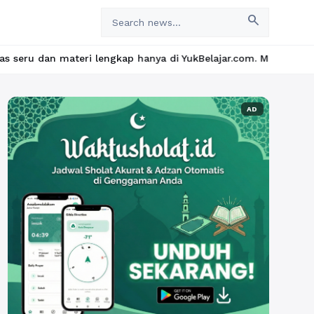
search
ateri lengkap hanya di YukBelajar.com. Mulai langkah suksesmu h
AD