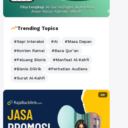
trending_up
Trending Topics
#Sepi Interaksi
#AI
#Masa Depan
#Konten Ramai
#Baca Qur’an
#Peluang Bisnis
#Manfaat Al-Kahfi
#Bisnis Dilirik
#Perhatian Audiens
#Surat Al-Kahfi
AD