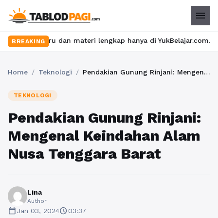
menu
 seru dan materi lengkap hanya di YukBelajar.com. Mulai langkah
BREAKING
Home
/
Teknologi
/
Pendakian Gunung Rinjani: Mengenal Keindahan Alam Nusa Tenggara Barat
TEKNOLOGI
Pendakian Gunung Rinjani:
Mengenal Keindahan Alam
Nusa Tenggara Barat
Lina
Author
calendar_today
schedule
Jan 03, 2024
03:37