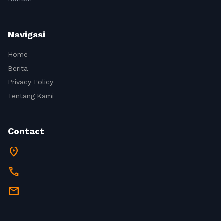
Navigasi
Home
Berita
Privacy Policy
Tentang Kami
Contact
location_on
call
mail