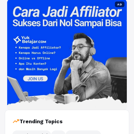
AD
trending_up
Trending Topics