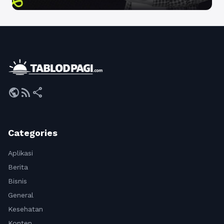
public
rss_feed
share
Categories
Aplikasi
Berita
Bisnis
General
Kesehatan
Konten