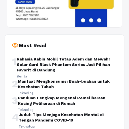
visibility
Most Read
1
Rahasia Kabin Mobil Tetap Adem dan Mewah!
Solar Gard Black Phantom Series Jadi Pilihan
Favorit di Bandung
Berita
2
Manfaat Mengkonsumsi Buah-buahan untuk
Kesehatan Tubuh
Teknologi
3
Panduan Lengkap Mengenai Pemeliharaan
Kucing Peliharaan di Rumah
Teknologi
4
Judul: Tips Menjaga Kesehatan Mental di
Tengah Pandemi COVID-19
Teknologi