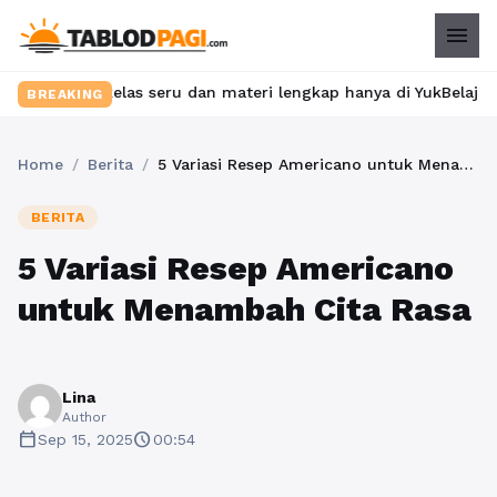
menu
 kelas seru dan materi lengkap hanya di YukBelajar.com. Mulai l
BREAKING
Home
/
Berita
/
5 Variasi Resep Americano untuk Menambah Cita Rasa
BERITA
5 Variasi Resep Americano
untuk Menambah Cita Rasa
Lina
Author
calendar_today
schedule
Sep 15, 2025
00:54