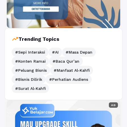
trending_up
Trending Topics
#Sepi Interaksi
#AI
#Masa Depan
#Konten Ramai
#Baca Qur’an
#Peluang Bisnis
#Manfaat Al-Kahfi
#Bisnis Dilirik
#Perhatian Audiens
#Surat Al-Kahfi
AD